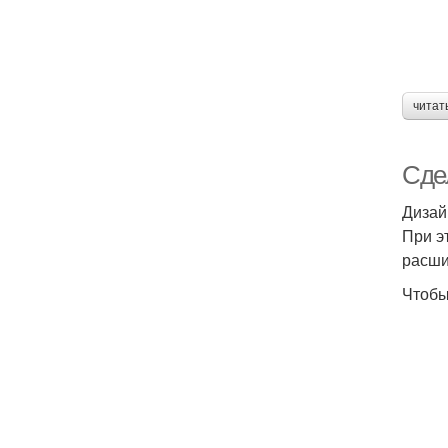
читат
Сде
Дизай
При э
расш
Чтобы