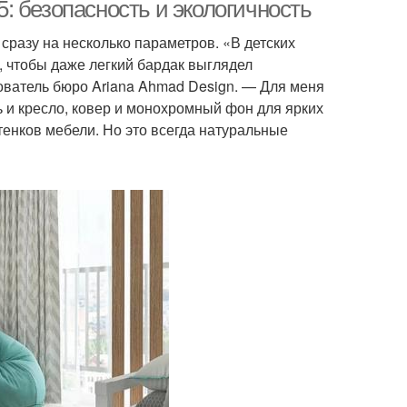
динавском стиле
интерьер
: безопасность и экологичность
разу на несколько параметров. «В детских
, чтобы даже легкий бардак выглядел
ователь бюро Ariana Ahmad Design. — Для меня
ь и кресло, ковер и монохромный фон для ярких
тенков мебели. Но это всегда натуральные