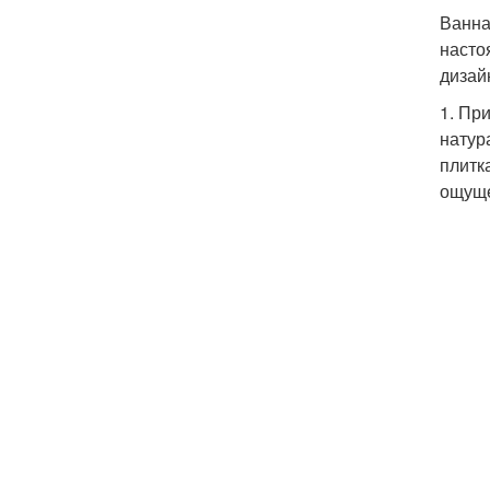
Ванна
насто
дизай
1. Пр
натур
плитк
ощуще