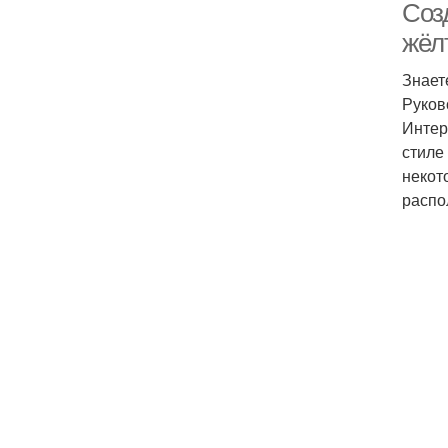
Соз
жёл
Знает
Руков
Интер
стиле
некот
распо