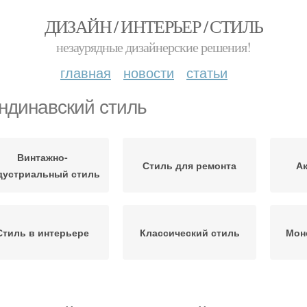
ДИЗАЙН / ИНТЕРЬЕР / СТИЛЬ
незаурядные дизайнерские решения!
главная
новости
статьи
ндинавский стиль
Винтажно-
Стиль для ремонта
Ак
дустриальный стиль
Стиль в интерьере
Классический стиль
Мон
сад в скандинавском
Квартиры в