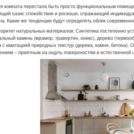
я комната перестала быть просто функциональным помещен
ящий оазис спокойствия и роскоши, отражающий индивидуа
на. Какие же тенденции будут определять облик современн
иоритет натуральных материалов: Синтетика постепенно уст
альный камень (мрамор, травертин, оникс), дерево (термоо
а с имитацией природных текстур (дерева, камня, бетона).
ниям – приятным на ощупь поверхностям и естественной ц