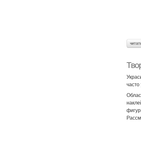
читат
Тво
Украс
часто
Облас
накле
фигур
Рассм