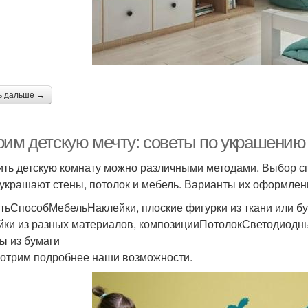
ь дальше →
рим детскую мечту: советы по украшению
ить детскую комнату можно различными методами. Выбор сп
 украшают стены, потолок и мебель. Варианты их оформлен
тьСпособМебельНаклейки, плоские фигурки из ткани или б
йки из разных материалов, композицииПотолокСветодиодн
ы из бумаги
отрим подробнее наши возможности.