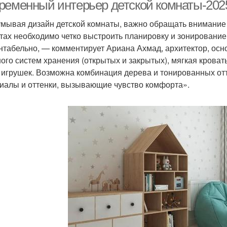
стиле
скандинавском стиле
скан
ременный интерьер детской комнаты-2025
мывая дизайн детской комнаты, важно обращать внимание с
тах необходимо четко выстроить планировку и зонирование
Винтажный стиль
нтабельно, — комментирует Ариана Ахмад, архитектор, осн
ного систем хранения (открытых и закрытых), мягкая кроват
и игрушек. Возможна комбинация дерева и тонированных от
иалы и оттенки, вызывающие чувство комфорта».