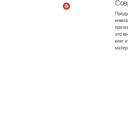
Сов
Проду
комна
презе
это м
книг 
матер