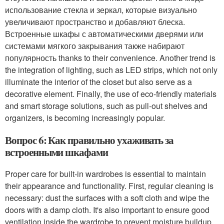
использование стекла и зеркал, которые визуально
увеличивают пространство и добавляют блеска.
Встроенные шкафы с автоматическими дверями или
системами мягкого закрывания также набирают
популярность thanks to their convenience. Another trend is
the integration of lighting, such as LED strips, which not only
illuminate the interior of the closet but also serve as a
decorative element. Finally, the use of eco-friendly materials
and smart storage solutions, such as pull-out shelves and
organizers, is becoming increasingly popular.
Вопрос 6: Как правильно ухаживать за
встроенными шкафами
Proper care for built-in wardrobes is essential to maintain
their appearance and functionality. First, regular cleaning is
necessary: dust the surfaces with a soft cloth and wipe the
doors with a damp cloth. It's also important to ensure good
ventilation inside the wardrobe to prevent moisture buildup,