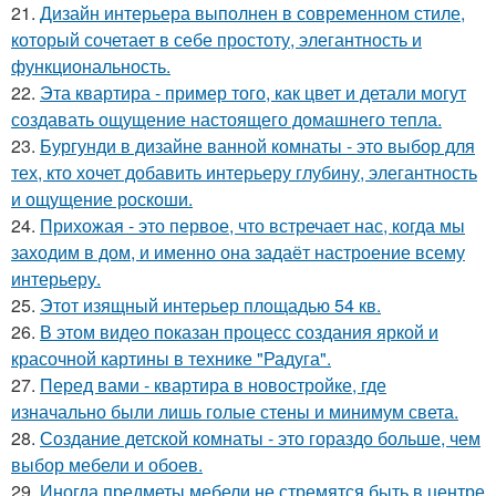
21.
Дизайн интерьера выполнен в современном стиле,
который сочетает в себе простоту, элегантность и
функциональность.
22.
Эта квартира - пример того, как цвет и детали могут
создавать ощущение настоящего домашнего тепла.
23.
Бургунди в дизайне ванной комнаты - это выбор для
тех, кто хочет добавить интерьеру глубину, элегантность
и ощущение роскоши.
24.
Прихожая - это первое, что встречает нас, когда мы
заходим в дом, и именно она задаёт настроение всему
интерьеру.
25.
Этот изящный интерьер площадью 54 кв.
26.
В этом видео показан процесс создания яркой и
красочной картины в технике "Радуга".
27.
Перед вами - квартира в новостройке, где
изначально были лишь голые стены и минимум света.
28.
Создание детской комнаты - это гораздо больше, чем
выбор мебели и обоев.
29.
Иногда предметы мебели не стремятся быть в центре