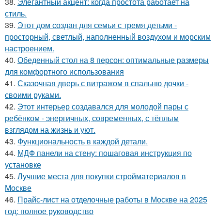
38.
Элегантный акцент: когда простота работает на
стиль.
39.
Этот дом создан для семьи с тремя детьми -
просторный, светлый, наполненный воздухом и морским
настроением.
40.
Обеденный стол на 8 персон: оптимальные размеры
для комфортного использования
41.
Сказочная дверь с витражом в спальню дочки -
своими руками.
42.
Этот интерьер создавался для молодой пары с
ребёнком - энергичных, современных, с тёплым
взглядом на жизнь и уют.
43.
Функциональность в каждой детали.
44.
МДФ панели на стену: пошаговая инструкция по
установке
45.
Лучшие места для покупки стройматериалов в
Москве
46.
Прайс-лист на отделочные работы в Москве на 2025
год: полное руководство