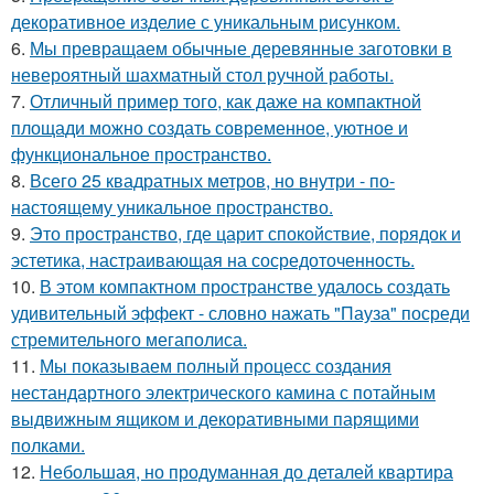
декоративное изделие с уникальным рисунком.
6.
Мы превращаем обычные деревянные заготовки в
невероятный шахматный стол ручной работы.
7.
Отличный пример того, как даже на компактной
площади можно создать современное, уютное и
функциональное пространство.
8.
Всего 25 квадратных метров, но внутри - по-
настоящему уникальное пространство.
9.
Это пространство, где царит спокойствие, порядок и
эстетика, настраивающая на сосредоточенность.
10.
В этом компактном пространстве удалось создать
удивительный эффект - словно нажать "Пауза" посреди
стремительного мегаполиса.
11.
Мы показываем полный процесс создания
нестандартного электрического камина с потайным
выдвижным ящиком и декоративными парящими
полками.
12.
Небольшая, но продуманная до деталей квартира