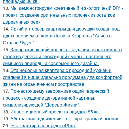
площадью 36 кв.
13.
Мы демонстрируем креативный и экологичный DIY -
проект: создание оригинальных полочек из остатков
деревянных реек.
14.
Яркий интерьер квартиры для девушки создан под
вдохновением от книги Льюиса Кэрролла "Алиса в
Стране Чудес".
15.
Завораживающий процесс создания эксклюзивного
стола из дерева и эпоксидной смолы - настоящего
симбиоза природы и современного дизайна.
16.
Эта небольшая квартира с проходной кухней и
спальней в нише идеально продумана для комфортной
жизни на ограниченном пространстве.
17.
По-настоящему завораживающий творческий
процесс - создание декоративной картины,
символизирующей "Дерево Жизни".
18.
Инвестиционный проект площадью 85 кв.
19.
Абстракция в движении: текстура, краска и эмоция.
20.
Эта квартира площадью 48 кв.