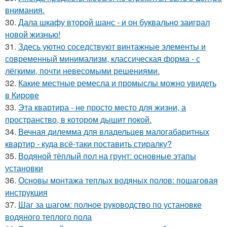
внимания.
30.
Дала шкафу второй шанс - и он буквально заиграл
новой жизнью!
31.
Здесь уютно соседствуют винтажные элементы и
современный минимализм, классическая форма - с
лёгкими, почти невесомыми решениями.
32.
Какие местные ремесла и промыслы можно увидеть
в Кирове
33.
Эта квартира - не просто место для жизни, а
пространство, в котором дышит покой.
34.
Вечная дилемма для владельцев малогабаритных
квартир - куда всё-таки поставить стиралку?
35.
Водяной тёплый пол на грунт: основные этапы
установки
36.
Основы монтажа теплых водяных полов: пошаговая
инструкция
37.
Шаг за шагом: полное руководство по установке
водяного теплого пола