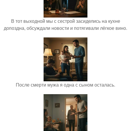
В тот выходной мы с сестрой засиделись на кухне
допоздна, обсуждали новости и потягивали лёгкое вино.
После смерти мужа я одна с сыном осталась.