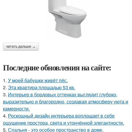
читать дальше →
Последние обновления на сайте:
1.
У моей бабушки живёт пёс.
2.
Эта квартира площадью 53 кв.
3.
Интерьер в бордовых оттенках выглядит глубоко,
выразительно и благородно, создавая атмосферу уюта и
камерности.
4.
Роскошный дизайн интерьера воплощает в себе
ощущение простора, света и утончённой элегантности.
5.
Спальня - это особое пространство в доме,