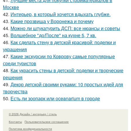
41.
Лучшие места для покупки стройматериалов в
Москве
42.
Интерьер, в который хочется вдыхать глубже.
43.
Какие прозвища у Воронежа и почему
44.
Можно ли штукатурить ДСП: все нюансы и советы
45.
Волшебное "до/После" на кухне 5, 7 кв.
46.
Как сделать стену в детской красивой: поделки и
украшения
47.
Какие экскурсии по Коврову самые популярные
среди туристов
48.
Как украсить стены в детской: поделки и творческие
решения
49.
Декор детской своими руками: 10 простых идей для
творчества
50.
Есть ли зоопарк или oceanarium в городе
© 2026 Дизайн / интерьер / стиль
Контакты
Пользовательское соглашение
Политика конфидециальности