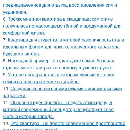
предназначенное для отдыха, восстановления сил и
уединения.
6.
Трёхкомнатная квартира в скандинавском стиле
получилась по-настоящему тёплой и продуманной для
комфортной жизни.
7.
Квартира для студента, в которой лаконичность стала
идеальным фоном для яркого, творческого характера
будущего актёра.
8.
Наглядный пример того, как даже самая базовая
отделка может заиграть по-новому в умелых руках.
9.
Уютное пространство, в котором личные истории
семьи нашли отражение в дизайне.
10.
Создание кровати своими руками с минимальными
затратами.
11.
Основная идея проекта - создать атмосферу, в
которой современный арендатор почувствует себя
частью истории города.
12.
Эта квартира - не просто современное пространство,