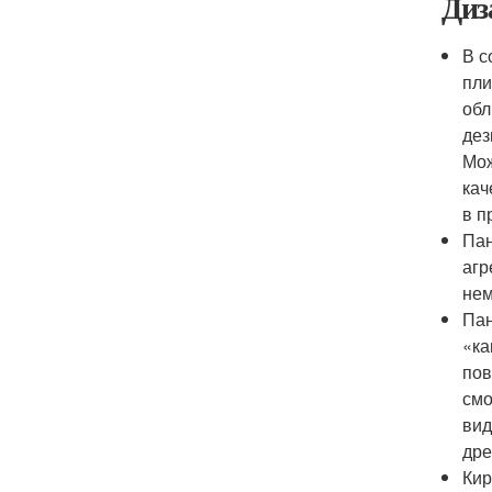
Диз
В с
пли
обл
дез
Мож
кач
в п
Пан
агр
нем
Пан
«ка
пов
смо
вид
дре
Кир