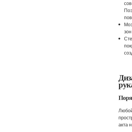
сов
Поэ
пов
Моз
зон
Сте
пок
соз
Диз
рук
Поря
Любой
прост
акта 