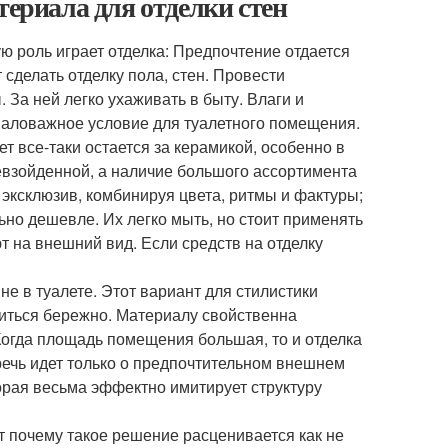
териала для отделки стен
ю роль играет отделка: Предпочтение отдается
 сделать отделку пола, стен. Провести
За ней легко ухаживать в быту. Влаги и
маловажное условие для туалетного помещения.
т все-таки остается за керамикой, особенно в
ревзойденной, а наличие большого ассортимента
эксклюзив, комбинируя цвета, ритмы и фактуры;
ьно дешевле. Их легко мыть, но стоит применять
 на внешний вид. Если средств на отделку
е в туалете. Этот вариант для стилистики
диться бережно. Материалу свойственна
огда площадь помещения большая, то и отделка
речь идет только о предпочтительном внешнем
торая весьма эффектно имитирует структуру
т почему такое решение расценивается как не