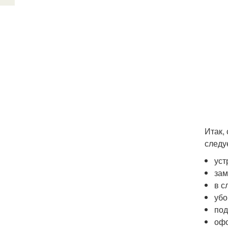
Итак,
следу
уст
зам
в с
убо
под
офо