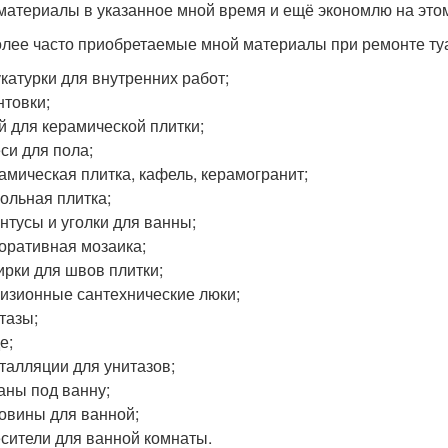
материалы в указанное мной время и ещё экономлю на это
лее часто приобретаемые мной материалы при ремонте туа
катурки для внутренних работ;
нтовки;
й для керамической плитки;
си для пола;
амическая плитка, кафель, керамогранит;
ольная плитка;
нтусы и уголки для ванны;
оративная мозаика;
ирки для швов плитки;
изионные сантехнические люки;
тазы;
е;
талляции для унитазов;
аны под ванну;
овины для ванной;
сители для ванной комнаты.