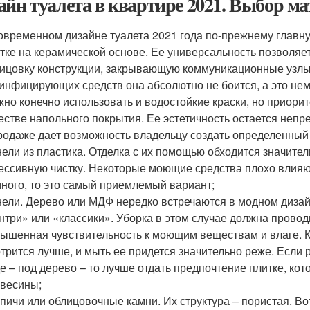
айн туалета в квартире 2021. Выбор ма
овременном дизайне туалета 2021 года по-прежнему главну
тке на керамической основе. Ее универсальность позволяет
ицовку конструкции, закрывающую коммуникационные узлы. 
инфицирующих средств она абсолютно не боится, а это не
но конечно использовать и водостойкие краски, но приорите
естве напольного покрытия. Ее эстетичность остается неп
родаже дает возможность владельцу создать определенный 
ели из пластика. Отделка с их помощью обходится значител
ессивную чистку. Некоторые моющие средства плохо влияют
ного, то это самый приемлемый вариант;
ели. Дерево или МДФ нередко встречаются в модном дизайн
нтри» или «классики». Уборка в этом случае должна прово
ышенная чувствительность к моющим веществам и влаге. К
трится лучше, и мыть ее придется значительно реже. Если 
е – под дерево – то лучше отдать предпочтение плитке, ко
весины;
пичи или облицовочные камни. Их структура – пористая. Во