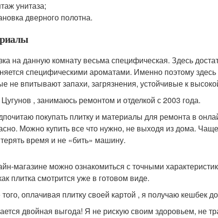
таж унитаза;
ановка дверного полотна.
риалы
зка на данную комнату весьма специфическая. Здесь достато
няется специфическими ароматами. Именно поэтому здесь
ые не впитывают запахи, загрязнения, устойчивые к высоко
 Цугунов , занимаюсь ремонтом и отделкой с 2003 года.
дпочитаю покупать плитку и материалы для ремонта в онлай
асно. Можно купить все что нужно, не выходя из дома. Чаще
 терять время и не «бить» машину.
айн-магазине можно ознакомиться с точными характеристи
как плитка смотрится уже в готовом виде.
 того, оплачивая плитку своей картой , я получаю кешбек до
ается двойная выгода! Я не рискую своим здоровьем, не т