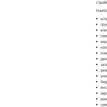
строй
Наибо
шту
гру
кле
сме
кер
нап
пли
дек
зат
рев
уни
бид
инс
экр
рак
сме