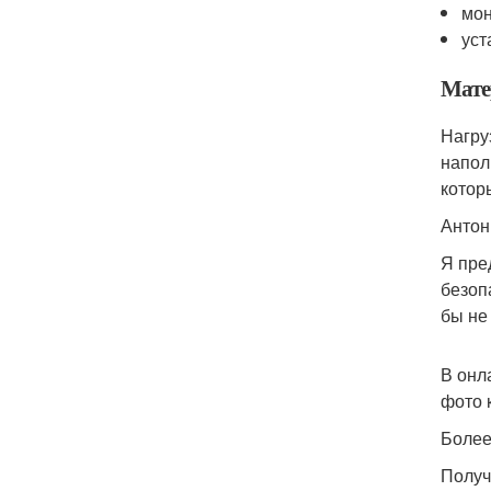
мон
уст
Мате
Нагру
напол
котор
Антон
Я пре
безоп
бы не
В онл
фото 
Более
Получ