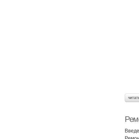
читат
Ремо
Введ
Ремон