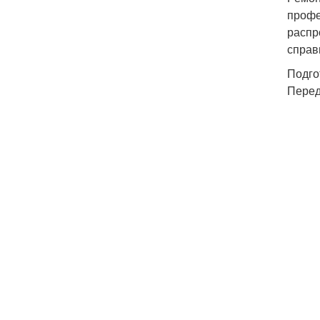
профе
распр
справ
Подго
Перед