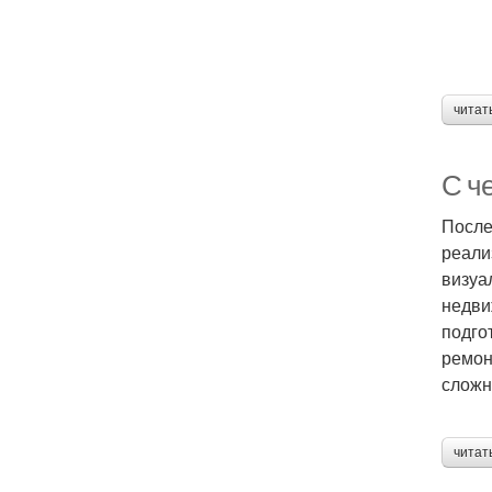
читат
С ч
После
реали
визуа
недви
подго
ремон
сложн
читат