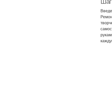
Шаг
Введ
Ремон
творч
самос
рукам
кажду