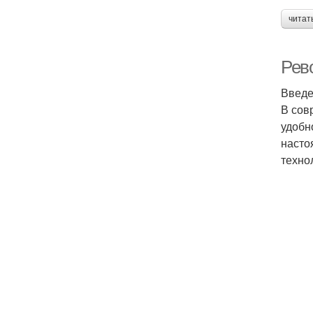
читат
Рево
Введ
В сов
удобн
насто
техно