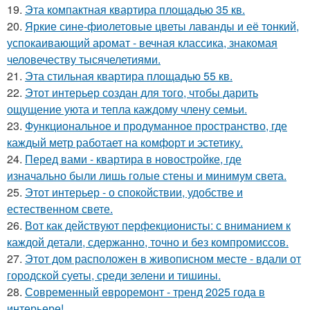
19.
Эта компактная квартира площадью 35 кв.
20.
Яркие сине-фиолетовые цветы лаванды и её тонкий,
успокаивающий аромат - вечная классика, знакомая
человечеству тысячелетиями.
21.
Эта стильная квартира площадью 55 кв.
22.
Этот интерьер создан для того, чтобы дарить
ощущение уюта и тепла каждому члену семьи.
23.
Функциональное и продуманное пространство, где
каждый метр работает на комфорт и эстетику.
24.
Перед вами - квартира в новостройке, где
изначально были лишь голые стены и минимум света.
25.
Этот интерьер - о спокойствии, удобстве и
естественном свете.
26.
Вот как действуют перфекционисты: с вниманием к
каждой детали, сдержанно, точно и без компромиссов.
27.
Этот дом расположен в живописном месте - вдали от
городской суеты, среди зелени и тишины.
28.
Современный евроремонт - тренд 2025 года в
интерьере!