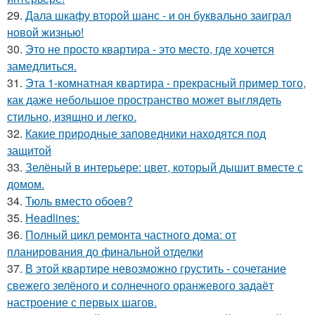
29.
Дала шкафу второй шанс - и он буквально заиграл
новой жизнью!
30.
Это не просто квартира - это место, где хочется
замедлиться.
31.
Эта 1-комнатная квартира - прекрасный пример того,
как даже небольшое пространство может выглядеть
стильно, изящно и легко.
32.
Какие природные заповедники находятся под
защитой
33.
Зелёный в интерьере: цвет, который дышит вместе с
домом.
34.
Тюль вместо обоев?
35.
Headlines:
36.
Полный цикл ремонта частного дома: от
планирования до финальной отделки
37.
В этой квартире невозможно грустить - сочетание
свежего зелёного и солнечного оранжевого задаёт
настроение с первых шагов.