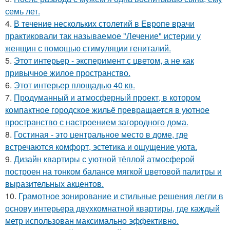
семь лет.
4.
В течение нескольких столетий в Европе врачи
практиковали так называемое "Лечение" истерии у
женщин с помощью стимуляции гениталий.
5.
Этот интерьер - эксперимент с цветом, а не как
привычное жилое пространство.
6.
Этот интерьер площадью 40 кв.
7.
Продуманный и атмосферный проект, в котором
компактное городское жильё превращается в уютное
пространство с настроением загородного дома.
8.
Гостиная - это центральное место в доме, где
встречаются комфорт, эстетика и ощущение уюта.
9.
Дизайн квартиры с уютной тёплой атмосферой
построен на тонком балансе мягкой цветовой палитры и
выразительных акцентов.
10.
Грамотное зонирование и стильные решения легли в
основу интерьера двухкомнатной квартиры, где каждый
метр использован максимально эффективно.