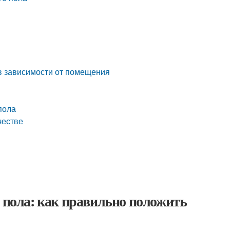
 в зависимости от помещения
пола
честве
о пола: как правильно положить