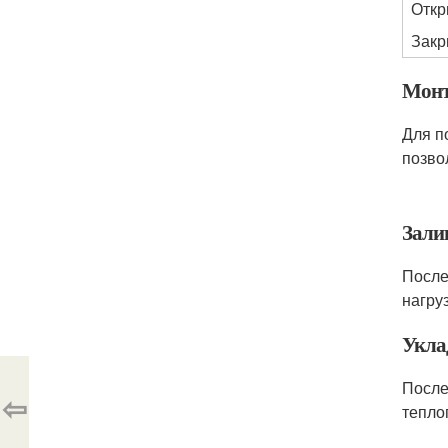
Откр
Закр
Монт
Для п
позво
Зали
После
нагру
Укла
После
⇦
тепло