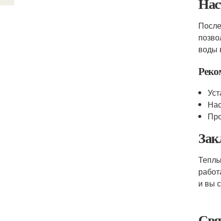
Нас
После
позво
воды 
Реко
Уст
Нас
Про
Зак
Теплы
работ
и вы 
Свя