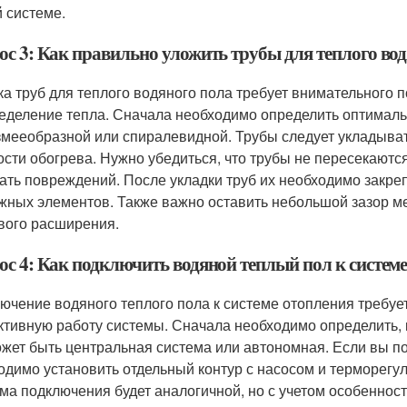
 системе.
ос 3: Как правильно уложить трубы для теплого во
ка труб для теплого водяного пола требует внимательного 
еделение тепла. Сначала необходимо определить оптималь
змееобразной или спиралевидной. Трубы следует укладывать
сти обогрева. Нужно убедиться, что трубы не пересекаются
ать повреждений. После укладки труб их необходимо закре
жных элементов. Также важно оставить небольшой зазор м
вого расширения.
ос 4: Как подключить водяной теплый пол к систем
ючение водяного теплого пола к системе отопления требуе
тивную работу системы. Сначала необходимо определить, к
ожет быть центральная система или автономная. Если вы п
одимо установить отдельный контур с насосом и терморегу
ема подключения будет аналогичной, но с учетом особеннос