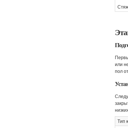
Стяж
Эта
Подг
Первы
или н
пол от
Уста
Следу
закры
низки
Тип 