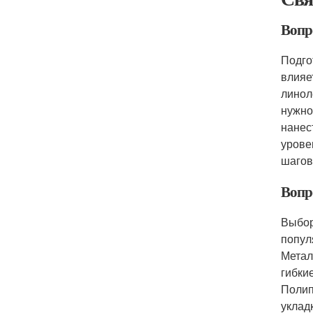
Вопро
Подго
влияе
линол
нужно
нанес
урове
шагов
Вопро
Выбор
попул
Метал
гибки
Полип
уклад