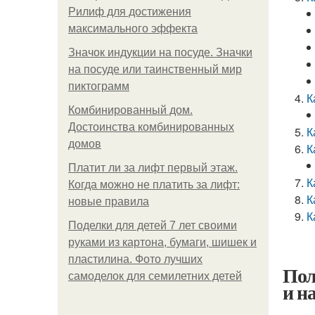
Рилиф для достижения
максимального эффекта
Значок индукции на посуде. Значки
на посуде или таинственный мир
пиктограмм
К
Комбинированный дом.
Достоинства комбинированных
К
домов
К
Платит ли за лифт первый этаж.
К
Когда можно не платить за лифт:
К
новые правила
К
Поделки для детей 7 лет своими
руками из картона, бумаги, шишек и
пластилина. Фото лучших
Пол
самоделок для семилетних детей
и н