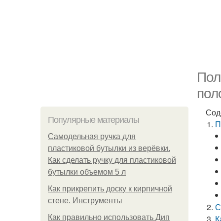
Пол
пол
Сод
Популярные материалы
П
Самодельная ручка для
пластиковой бутылки из верёвки.
Как сделать ручку для пластиковой
бутылки объемом 5 л
Как прикрепить доску к кирпичной
стене. Инструменты
С
Как правильно использовать Дип
К