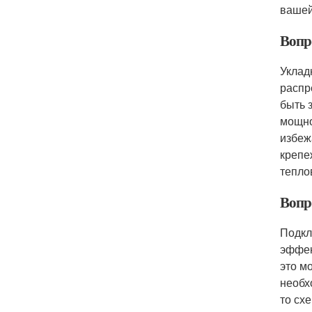
вашей
Вопр
Уклад
распр
быть 
мощно
избеж
крепе
тепло
Вопр
Подкл
эффек
это м
необх
то сх