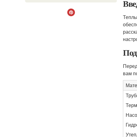
Вве
Теплы
обесп
расск
настр
Под
Перед
вам п
Мате
Труб
Терм
Насо
Гидр
Утеп