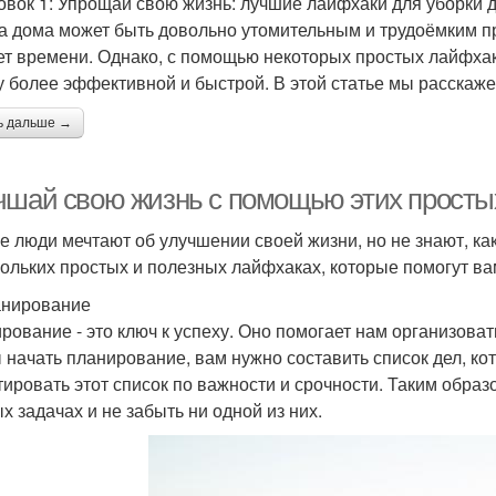
овок 1: Упрощай свою жизнь: лучшие лайфхаки для уборки 
а дома может быть довольно утомительным и трудоёмким пр
ет времени. Однако, с помощью некоторых простых лайфхак
у более эффективной и быстрой. В этой статье мы расскаж
ь дальше →
чшай свою жизнь с помощью этих просты
е люди мечтают об улучшении своей жизни, но не знают, как
кольких простых и полезных лайфхаках, которые помогут ва
анирование
рование - это ключ к успеху. Оно помогает нам организова
 начать планирование, вам нужно составить список дел, к
тировать этот список по важности и срочности. Таким обра
х задачах и не забыть ни одной из них.