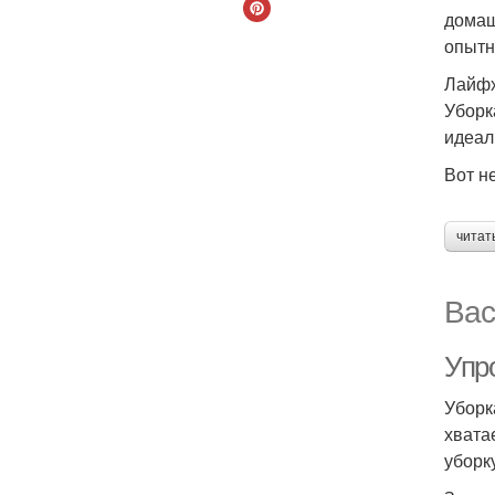
домаш
опытн
Лайфх
Уборк
идеал
Вот н
читат
Вас
Упр
Уборк
хвата
уборк