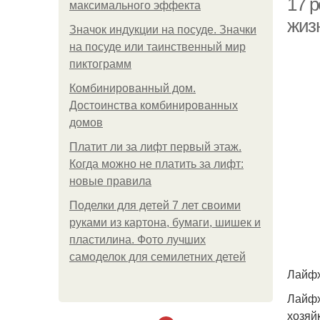
17 
максимального эффекта
жиз
Значок индукции на посуде. Значки
на посуде или таинственный мир
пиктограмм
Комбинированный дом.
Достоинства комбинированных
домов
Платит ли за лифт первый этаж.
Когда можно не платить за лифт:
новые правила
Поделки для детей 7 лет своими
руками из картона, бумаги, шишек и
пластилина. Фото лучших
самоделок для семилетних детей
Лайфх
Лайфх
хозяй