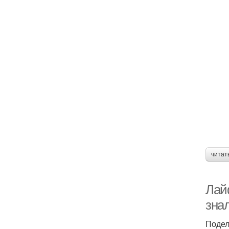
читат
Лай
зна
Подел