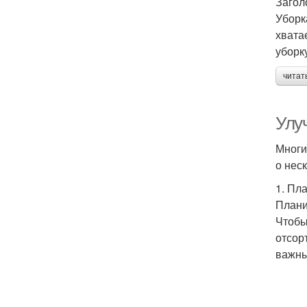
Загол
Уборк
хвата
уборк
читат
Улу
Многи
о нес
1. Пл
Плани
Чтобы
отсор
важны