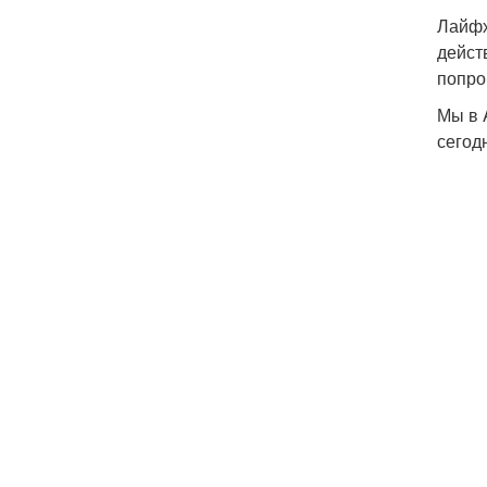
Лайфх
дейст
попро
Мы в 
сегод