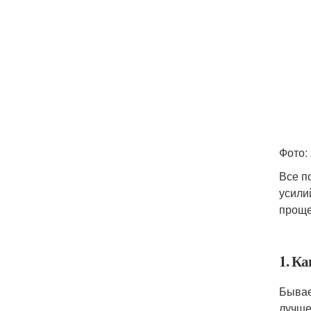
Фото: 
Все п
усили
проще
1. К
Бывае
лучше