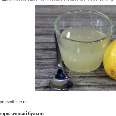
poleznii-site.ru
амороженный бульон