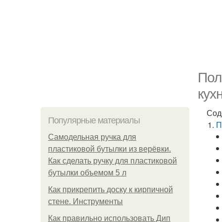
Пол
кух
Сод
Популярные материалы
П
Самодельная ручка для
пластиковой бутылки из верёвки.
Как сделать ручку для пластиковой
бутылки объемом 5 л
Как прикрепить доску к кирпичной
стене. Инструменты
Как правильно использовать Дип