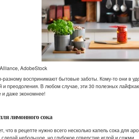
Alliance, AdobeStock
о-разному воспринимают бытовые заботы. Кому-то они в удо
й и преодоления. В любом случае, эти 30 полезных лайфхак
 и даже экономнее!
апля лимонного сока
т, что в рецепте нужно всего несколько капель сока для аро
 сделай небольшое, но глубокое отверстие иглой и сожми.