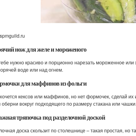
spmguild.ru
орячий нож для желе и мороженого
тебе нужно красиво и порционно нарезать мороженное или 
 горячей воде или над огнем.
ормочки для маффинов из фольги
 хочется кексов или маффинов, но нет формочек, сделай их 
и оберни вокруг подходящего по размеру стакана или чашки
лажная тряпочка под разделочной доской
лочная доска скользит по столешнице – такая простая, но 