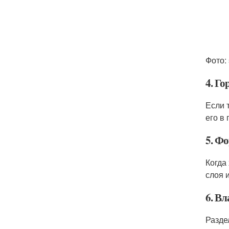
Фото: 
4. Г
Если 
его в
5. Ф
Когда
слоя 
6. В
Разде