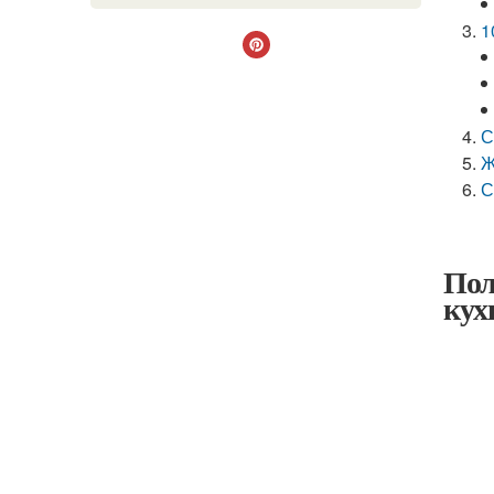
1
С
Ж
С
Пол
кух