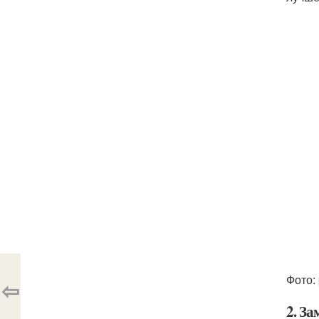
Фото: 
⇦
2. З