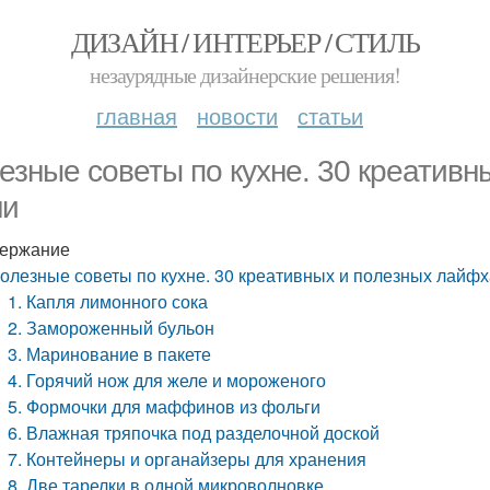
ДИЗАЙН / ИНТЕРЬЕР / СТИЛЬ
незаурядные дизайнерские решения!
главная
новости
статьи
езные советы по кухне. 30 креативн
ни
ержание
олезные советы по кухне. 30 креативных и полезных лайфх
1. Капля лимонного сока
2. Замороженный бульон
3. Маринование в пакете
4. Горячий нож для желе и мороженого
5. Формочки для маффинов из фольги
6. Влажная тряпочка под разделочной доской
7. Контейнеры и органайзеры для хранения
8. Две тарелки в одной микроволновке