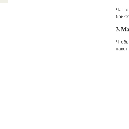
Часто
брике
3. М
Чтобы
пакет