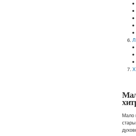
Л
Х
Мал
хит
Мало 
стары
духов