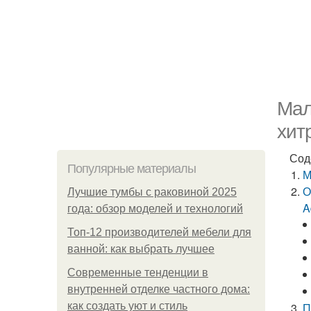
Мал
хит
Сод
Популярные материалы
М
О
Лучшие тумбы с раковиной 2025
A
года: обзор моделей и технологий
Топ-12 производителей мебели для
ванной: как выбрать лучшее
Современные тенденции в
внутренней отделке частного дома:
как создать уют и стиль
П