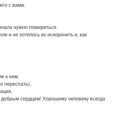
его с вами.
начала нужно помириться.
ли и не хотелось их искоренить и, как
е к ним.
о переспать).
уация.
с добрым сердцем! Хорошему человеку всегда