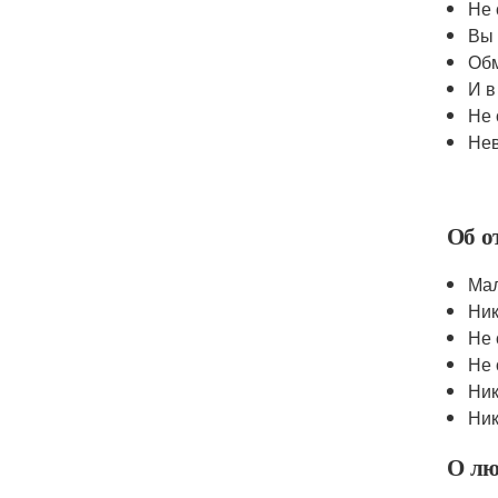
Не 
Вы 
Обм
И в
Не 
Нев
Об о
Мал
Ник
Не 
Не 
Ник
Ник
О лю