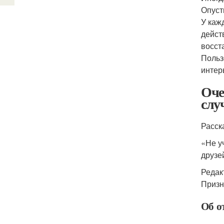
Опуст
У каж
дейст
восст
Польз
интер
Оче
слу
Расск
«Не у
друзе
Редак
Призн
Об о