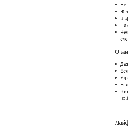
Не 
Жен
В б
Ник
Чел
сле
О жи
Даж
Есл
Утр
Есл
Что
най
Лайф