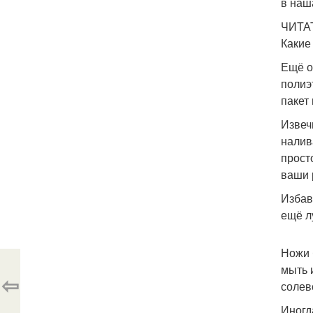
в наш
ЧИТА
Какие
Ещё о
полиэ
пакет 
Извеч
налив
прост
ваши 
Избав
ещё л
Ножи 
мыть 
⇦
солев
Иногд