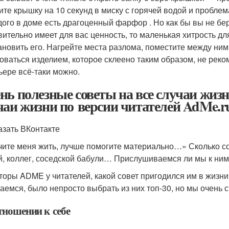
ите крышку на 10 секунд в миску с горячей водой и проблем
дого в доме есть драгоценный фарфор . Но как бы вы не бер
вительно имеет для вас ценность, то маленькая хитрость д
ановить его. Нагрейте места разлома, поместите между ни
оваться изделием, которое склеено таким образом, не реком
ьере всё-таки можно.
нь полезные советы на все случаи жизн
чаи жизни по версии читателей AdMe.r
азать ВКонтакте
чите меня жить, лучше помогите материально…» Сколько с
й, коллег, соседской бабули… Прислушиваемся ли мы к ним
торы ADME у читателей, какой совет пригодился им в жизни
аемся, было непросто выбрать из них топ-30, но мы очень с
тношении к себе