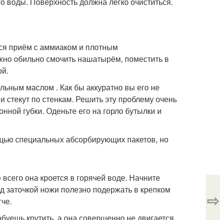
о воды. Поверхность должна легко очиститься.
ся приём с аммиаком и плотным
жно обильно смочить нашатырём, поместить в
ой.
льным маслом . Как бы аккуратно вы его не
и стекут по стенкам. Решить эту проблему очень
нной губки. Оденьте его на горло бутылки и
ощью специальных абсорбирующих пакетов, но
 всего она кроется в горячей воде. Начните
д заточкой ножи полезно подержать в крепком
⇨
гче.
буешь крутить, а она совершенно не двигается.