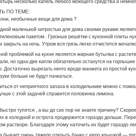
атырь несколько капель любого моющего средства и немног
ТЬ ПО ТЕМЕ:
 они, необычные вещи для дома ?
дной маленькой хитростью для дома своими руками являет
тиленовым пакетом . Грязные решётки с кухонной плиты ну
и закрыть на ночь. Утром вся грязь легко отчистится мочалк
ной проблемой на кухне является жирная бутылка с растите
али, но одна-две капли обязательно останутся на горлышке 
о. Достаточно вырезать нечто вроде манжета из простой кухо
руки больше не будут пачкаться.
иться от неприятного запаха в холодильнике можно с пом
учше с этой задачей справится половинка лимона.
быстро тупятся , а вы до сих пор не знаете причину? Скорее
их в холодной и острота продержится гораздо дольше. Пере
ом растворе. Благодаря этому наточить их будет гораздо ле
а бывает очень тяжело открыть банку с евро крышкой — про