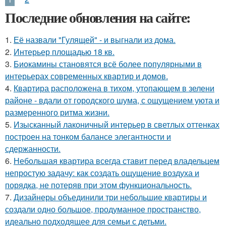
Последние обновления на сайте:
1.
Её назвали "Гулящей" - и выгнали из дома.
2.
Интерьер площадью 18 кв.
3.
Биокамины становятся всё более популярными в
интерьерах современных квартир и домов.
4.
Квартира расположена в тихом, утопающем в зелени
районе - вдали от городского шума, с ощущением уюта и
размеренного ритма жизни.
5.
Изысканный лаконичный интерьер в светлых оттенках
построен на тонком балансе элегантности и
сдержанности.
6.
Небольшая квартира всегда ставит перед владельцем
непростую задачу: как создать ощущение воздуха и
порядка, не потеряв при этом функциональность.
7.
Дизайнеры объединили три небольшие квартиры и
создали одно большое, продуманное пространство,
идеально подходящее для семьи с детьми.