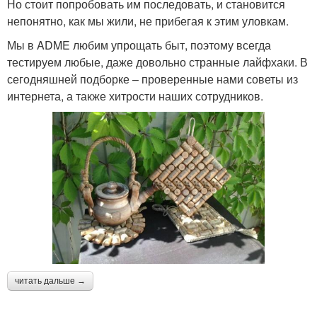
Но стоит попробовать им последовать, и становится
непонятно, как мы жили, не прибегая к этим уловкам.
Продуктивная уборка
Материалы для уборки
Мы в ADME любим упрощать быт, поэтому всегда
тестируем любые, даже довольно странные лайфхаки. В
сегодняшней подборке – проверенные нами советы из
интернета, а также хитрости наших сотрудников.
Лайфхаки для быстрой
Кризисная уборка
уборки
Уборка по системе
Средства для уборки
Предсмертная уборка
Лайфхаки для школы
читать дальше →