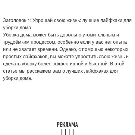
Заголовок 1: Упрощай свою жизнь: лучшие лайфхаки для
Уборка в доме
Лайфхаки по уборке
уборки дома
Уборка дома может быть довольно утомительным и
трудоёмким процессом, особенно если у вас нет опыта
или не хватает времени. Однако, с помощью некоторых
Уборка в квартире
Уборки в квартире
простых лайфхаков, вы можете упростить свою жизнь и
сделать уборку более эффективной и быстрой. В этой
статье мы расскажем вам о лучших лайфхаках для
уборки дома.
Быстрая уборка
Генеральная уборка
Хитрости для быстрой
Лайфхаки для борьбы
уборки