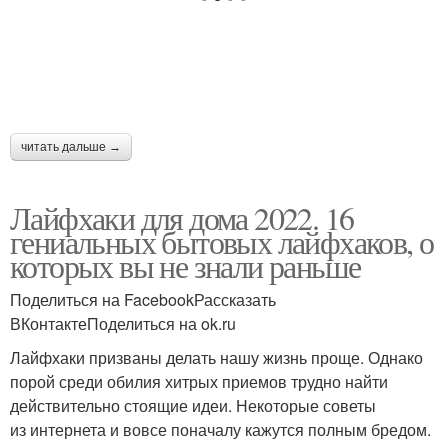
Лайфхаки с
11 лайфхаки для
прищепками
уборки
читать дальше →
Эффективные
Кухонные лайфхаки
лайфхаки
Лайфхаки для дома 2022. 16
гениальных бытовых лайфхаков, о
которых вы не знали раньше
Лайфхаки для простой
Уборки в доме
Поделиться на FacebookРассказать
ВКонтактеПоделиться на ok.ru
Лайфхаки призваны делать нашу жизнь проще. Однако
порой среди обилия хитрых приемов трудно найти
Советы по уборке
Хитрости для уборки
действительно стоящие идеи. Некоторые советы
из интернета и вовсе поначалу кажутся полным бредом.