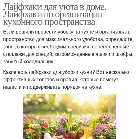
Лайфхаки для уюта в доме.
Помощники в уборке
Нужные лайфхаки
Лайфхаки по организации
кухонного пространства
Если решили провести уборку на кухне и организовать
Лайфхаки про
пространство для максимального удобства, определите
Лайфхаки в картинках
конверсию
зоны, в которых необходима ревизия: переполненные
стеллажи для специй, загроможденные ящики и шкафы,
забитый холодильник.
Сумасшедшие
Какие есть лайфхаки для уборки кухни? Вот несколько
Хитроумные лайфхаки
лайфхаки
эффективных советов и правил, которые помогут
навести и поддерживать порядок на кухне:
Дачный лайфхак
Лайфхаки для двора