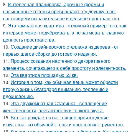
8.
Интересная планировка, арочные формы и
насыщенные оттенки превращают эту двушку в по-
настоящему выразительное и цельное пространство.
9.
Эта компактная квартира - отличный пример того, как
интерьер может подчёркивать, а не затмевать главную
ценность пространства.
10.
Создание дизайнерского стеллажа из дерева - от
первых шагов сборки до готового изделия.
11.
Процесс создания настенного декоративного
элемента, сочетающего в себе простоту и элегантность.
12.
Эта квартира площадью 53 кв.
13.
История о том, как обычная вещь может обрести
вторую жизнь благодаря вниманию, терпению и
вдохновению.
14.
Эта двухкомнатная Сталинка - воплощение
женственности, элегантности и тонкого вкуса.
15.
Вот так рождается настоящее произведение
искусства - из обычной стены и простых инструментов.
16.
Корпоративная идентичность и брендинг. Как цвета и