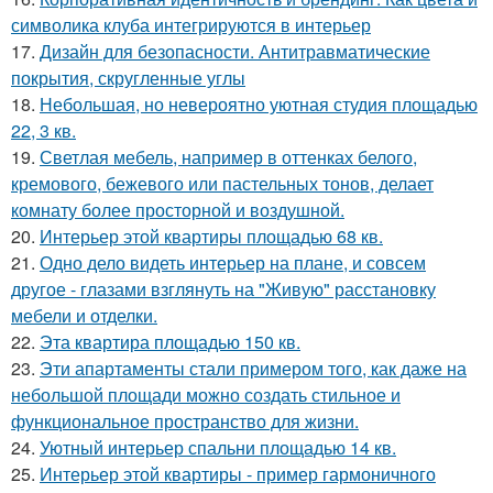
символика клуба интегрируются в интерьер
17.
Дизайн для безопасности. Антитравматические
покрытия, скругленные углы
18.
Небольшая, но невероятно уютная студия площадью
22, 3 кв.
19.
Светлая мебель, например в оттенках белого,
кремового, бежевого или пастельных тонов, делает
комнату более просторной и воздушной.
20.
Интерьер этой квартиры площадью 68 кв.
21.
Одно дело видеть интерьер на плане, и совсем
другое - глазами взглянуть на "Живую" расстановку
мебели и отделки.
22.
Эта квартира площадью 150 кв.
23.
Эти апартаменты стали примером того, как даже на
небольшой площади можно создать стильное и
функциональное пространство для жизни.
24.
Уютный интерьер спальни площадью 14 кв.
25.
Интерьер этой квартиры - пример гармоничного