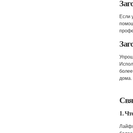
Заг
Если 
помощ
профе
Заг
Упрощ
Испол
более
дома.
Свя
1. Ч
Лайфх