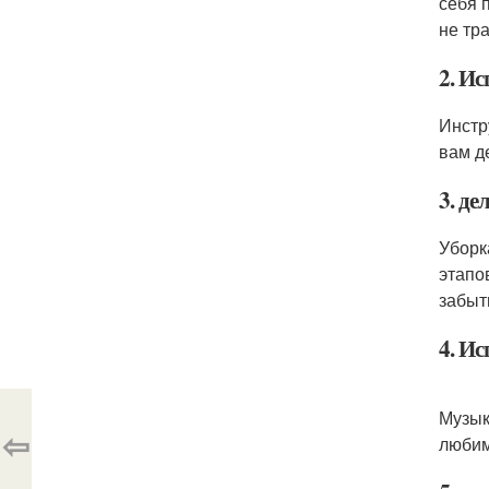
себя 
не тр
2. И
Инстр
вам д
3. де
Уборк
этапо
забыть
4. И
Музык
⇦
любим