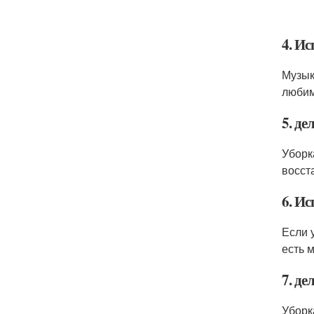
4. И
Музык
любим
5. д
Уборк
восст
6. И
Если 
есть 
7. де
Уборк