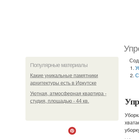
Упр
Сод
Популярные материалы
У
С
Какие уникальные памятники
архитектуры есть в Иркутске
Уютная, атмосферная квартира -
Упр
студия, площадью - 44 кв.
Уборк
хвата
уборк