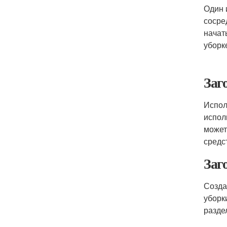
Один 
сосре
начат
уборк
Заг
Испол
испол
может
средс
Заг
Созда
уборк
разде