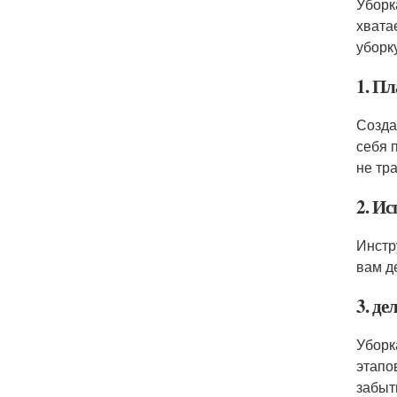
Уборк
хвата
уборк
1. Пл
Созда
себя 
не тр
2. И
Инстр
вам д
3. де
Уборк
этапо
забыть