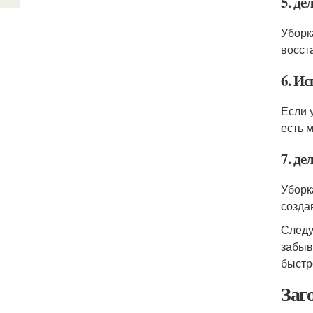
5. д
Уборк
восст
6. И
Если 
есть 
7. де
Уборк
созда
Следу
забыв
быстр
Заг