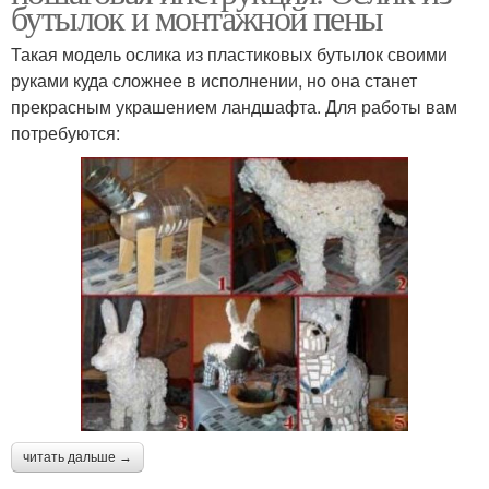
бутылок и монтажной пены
Бабочки из бутылок
пластиковых бутылок
Такая модель ослика из пластиковых бутылок своими
руками куда сложнее в исполнении, но она станет
прекрасным украшением ландшафта. Для работы вам
Бутылки на ножках
Бутылки для сада
потребуются:
Ваза из пластиковых
Поделки из бутылки
бутылок
Ваза из пластиковой
Изделие из бутылки
бутылки
читать дальше →
Вазы из бутылок
Пластиковые вазы