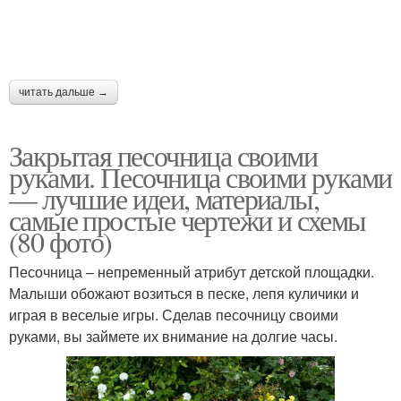
Идея из пластиковых
Бутылки для дачи
бутылок
читать дальше →
Ежик из пластиковой
Руки к новому году
бутылки
Закрытая песочница своими
руками. Песочница своими руками
— лучшие идеи, материалы,
самые простые чертежи и схемы
Ежик из пластиковых
Ежик из бутылки
(80 фото)
бутылок
Песочница – непременный атрибут детской площадки.
Малыши обожают возиться в песке, лепя куличики и
играя в веселые игры. Сделав песочницу своими
Пластиковая бутылка
Поделки из бутылок
руками, вы займете их внимание на долгие часы.