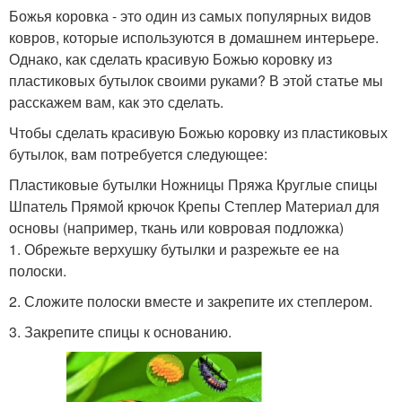
Бутылка из полотенца
Божии коровки
Божья коровка - это один из самых популярных видов
ковров, которые используются в домашнем интерьере.
Однако, как сделать красивую Божью коровку из
пластиковых бутылок своими руками? В этой статье мы
„божии коровки
Коровка из фанеры
расскажем вам, как это сделать.
Чтобы сделать красивую Божью коровку из пластиковых
бутылок, вам потребуется следующее:
Пластиковые бутылки Ножницы Пряжа Круглые спицы
„божия коровка
Коровка в технике
Шпатель Прямой крючок Крепы Степлер Материал для
основы (например, ткань или ковровая подложка)
1. Обрежьте верхушку бутылки и разрежьте ее на
полоски.
Коровка из синельной
Коровка с рисунком
2. Сложите полоски вместе и закрепите их степлером.
проволоки
3. Закрепите спицы к основанию.
Коровка из
Коровка из камней
разноцветных ниток