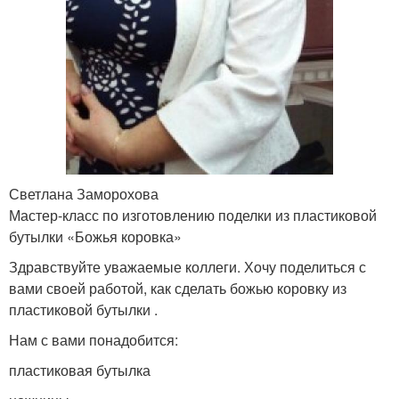
Пчела из пластиковой
Бутылки на дачном
бутылки
участке
Коровка из подручных
Коровка из бутылки
материалов
Светлана Заморохова
Мастер-класс по изготовлению поделки из пластиковой
бутылки «Божья коровка»
Бабочка из
Игрушки из бутылок
пластиковой бутылки
Здравствуйте уважаемые коллеги. Хочу поделиться с
вами своей работой, как сделать божью коровку из
пластиковой бутылки .
Бабочки из
Одуванчик из
Нам с вами понадобится:
пластиковых бутылок
пластиковых бутылок
пластиковая бутылка