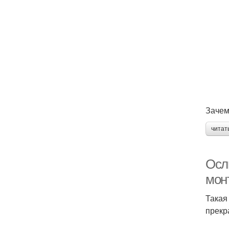
Зачем
читат
Осл
мон
Такая
прекр