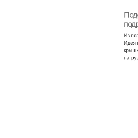
Под
под
Из пл
Идея 
крышк
нагруз