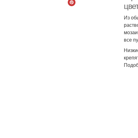
цве
Из об
раств
мозаи
все п
Низки
крепя
Подоб