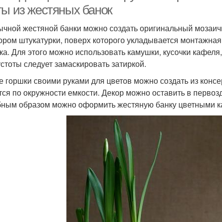
ты из жестяных банок
ычной жестяной банки можно создать оригинальный мозаичн
ором штукатурки, поверх которого укладывается монтажная
ка. Для этого можно использовать камушки, кусочки кафеля
устоты следует замаскировать затиркой.
е горшки своими руками для цветов можно создать из конс
тся по окружности емкости. Декор можно оставить в первоз
ным образом можно оформить жестяную банку цветными ка