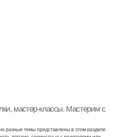
лки, мастер-классы. Мастерим с
но разные темы представлены в этом разделе.
ото, детские, совместные с родителями или