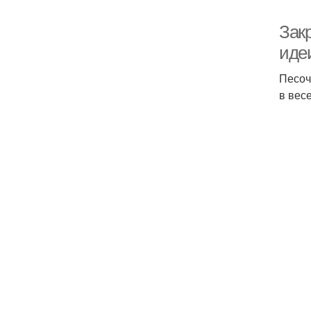
Зак
иде
Песоч
в вес