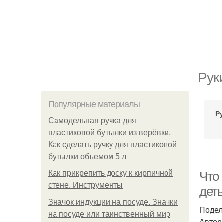
Рук
Популярные материалы
Р
Самодельная ручка для
пластиковой бутылки из верёвки.
Как сделать ручку для пластиковой
бутылки объемом 5 л
Как прикрепить доску к кирпичной
Что
стене. Инструменты
дет
Значок индукции на посуде. Значки
Подел
на посуде или таинственный мир
Автор