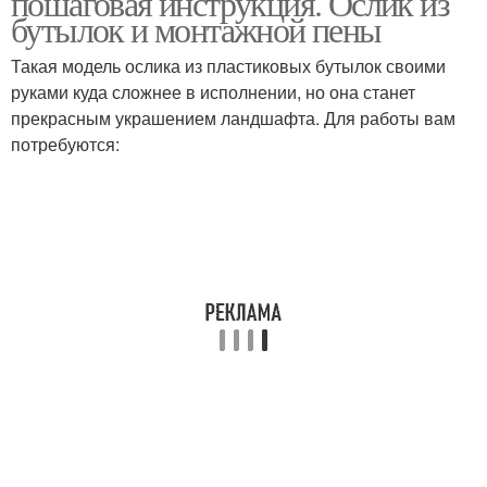
пошаговая инструкция. Ослик из
бутылок и монтажной пены
Такая модель ослика из пластиковых бутылок своими
Грибы из пластиковых
Гриб из пластиковых
руками куда сложнее в исполнении, но она станет
бутылок
бутылок
прекрасным украшением ландшафта. Для работы вам
потребуются:
Бутылки с инструкцией
Бутылки в каталоге
Руки из пластиковых
бутылок