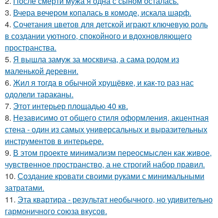
2.
После смерти мужа я одна с сыном осталась.
3.
Вчера вечером копалась в комоде, искала шарф.
4.
Сочетания цветов для детской играют ключевую роль
в создании уютного, спокойного и вдохновляющего
пространства.
5.
Я вышла замуж за москвича, а сама родом из
маленькой деревни.
6.
Жил я тогда в обычной хрущёвке, и как-то раз нас
одолели тараканы.
7.
Этот интерьер площадью 40 кв.
8.
Независимо от общего стиля оформления, акцентная
стена - один из самых универсальных и выразительных
инструментов в интерьере.
9.
В этом проекте минимализм переосмыслен как живое,
чувственное пространство, а не строгий набор правил.
10.
Создание кровати своими руками с минимальными
затратами.
11.
Эта квартира - результат необычного, но удивительно
гармоничного союза вкусов.