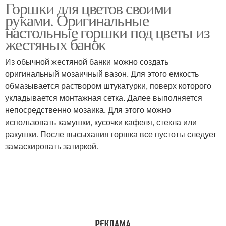
Горшки для цветов своими
Вазон-клумба из
Кашпо из гипса
руками. Оригинальные
бутылок
настольные горшки под цветы из
жестяных банок
Руки из пластиковых
Из обычной жестяной банки можно создать
Цветочные кашпо
бутылок
оригинальный мозаичный вазон. Для этого емкость
обмазывается раствором штукатурки, поверх которого
укладывается монтажная сетка. Далее выполняется
непосредственно мозаика. Для этого можно
Обычное кашпо
Кашпо из веревки
использовать камушки, кусочки кафеля, стекла или
ракушки. После высыхания горшка все пустоты следует
замаскировать затиркой.
Подвесное кашпо
Литровые бутылки
Горшок из пластиковой