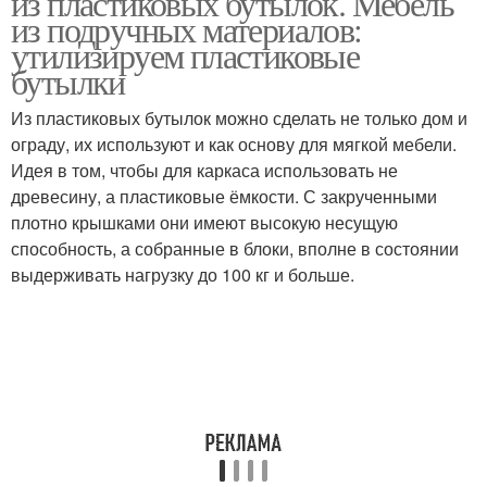
из пластиковых бутылок. Мебель
из подручных материалов:
утилизируем пластиковые
бутылки
Цвета из пластиковых
Бутылки для дачи
бутылок
Из пластиковых бутылок можно сделать не только дом и
ограду, их используют и как основу для мягкой мебели.
Идея в том, чтобы для каркаса использовать не
древесину, а пластиковые ёмкости. С закрученными
Идея из пластиковых
плотно крышками они имеют высокую несущую
бутылок
способность, а собранные в блоки, вполне в состоянии
выдерживать нагрузку до 100 кг и больше.