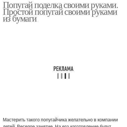
Попугай поделка своими руками.
Руки из пластиковых
Объемный попугай
Простой попугай своими руками
бутылок
из бумаги
Попугай для
Попугай для самогона
самогонного аппарата
Попугай из медной
Попугай из шприцев
трубки
Кеша из пластиковых
Птица из пластиковых
бутылок
бутылок
Мастерить такого попугайчика желательно в компании
Жар-птица из
детей. Веселое занятие. На его изготовление будут