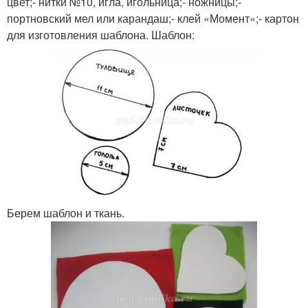
цвет;- нитки №10, игла, игольница;- ножницы;-
портновский мел или карандаш;- клей «Момент»;- картон
для изготовления шаблона. Шаблон:
Берем шаблон и ткань.