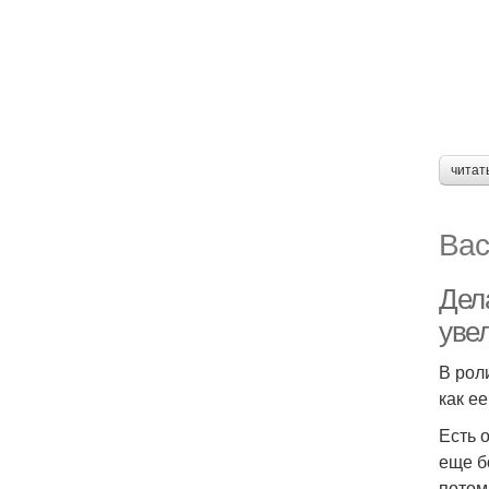
читат
Вас
Дел
уве
В рол
как е
Есть 
еще б
потом