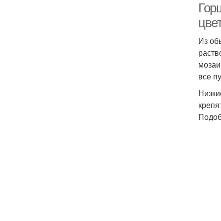
Гор
цве
Из об
раств
мозаи
все п
Низки
крепя
Подоб