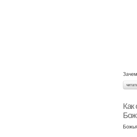
Зачем
читат
Как
Бож
Божья