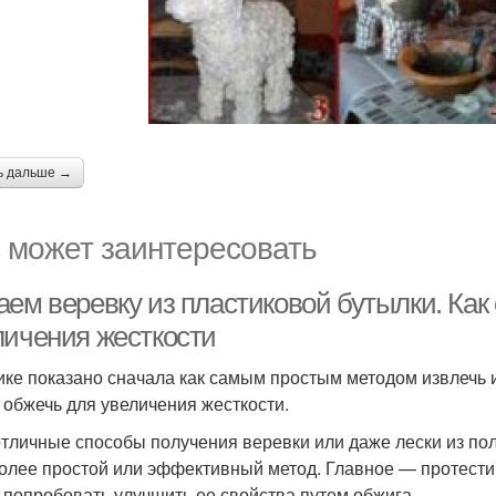
ь дальше →
 может заинтересовать
аем веревку из пластиковой бутылки. Как
личения жесткости
ике показано сначала как самым простым методом извлечь и
е обжечь для увеличения жесткости.
отличные способы получения веревки или даже лески из пол
олее простой или эффективный метод. Главное — протести
 попробовать улучшить ее свойства путем обжига.