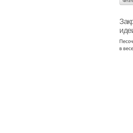
читат
Зак
иде
Песоч
в вес