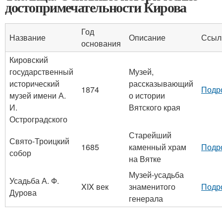
достопримечательности Кирова
Год
Название
Описание
Ссыл
основания
Кировский
государственный
Музей,
исторический
рассказывающий
1874
Подр
музей имени А.
о истории
И.
Вятского края
Остроградского
Старейший
Свято-Троицкий
1685
каменный храм
Подр
собор
на Вятке
Музей-усадьба
Усадьба А. Ф.
XIX век
знаменитого
Подр
Дурова
генерала