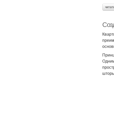
читат
Соз
Кварт
преим
основ
Принц
Одним
прост
шторы