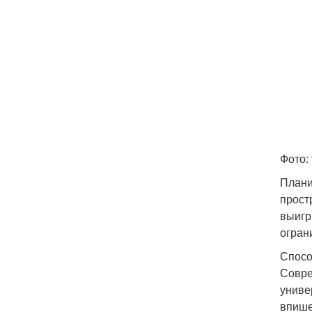
Фото: 
Плани
прост
выигр
огран
Спосо
Совре
униве
впише