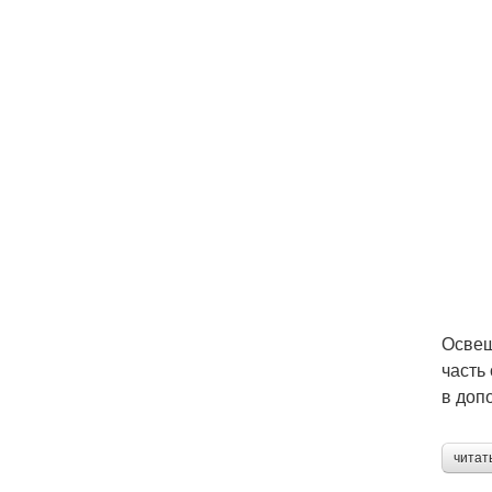
Освещ
часть
в доп
читат