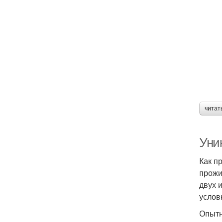
читат
Уни
Как п
прожи
двух 
услов
Опытн