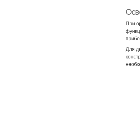
Осв
При о
функц
прибо
Для д
конст
необх