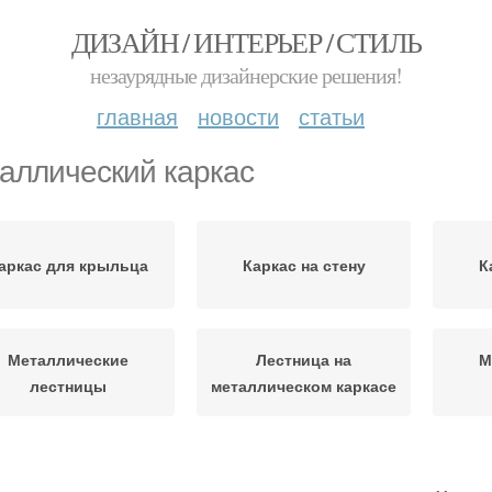
ДИЗАЙН / ИНТЕРЬЕР / СТИЛЬ
незаурядные дизайнерские решения!
главная
новости
статьи
аллический каркас
аркас для крыльца
Каркас на стену
К
Металлические
Лестница на
М
лестницы
металлическом каркасе
П
Гипсокартон на
Деревянный каркас
м