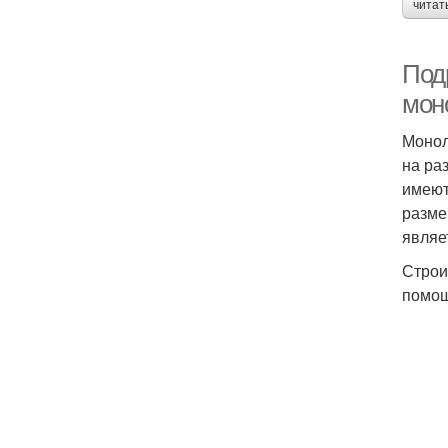
читат
Под
мон
Монол
на ра
имеют
разме
являе
Строи
помощ