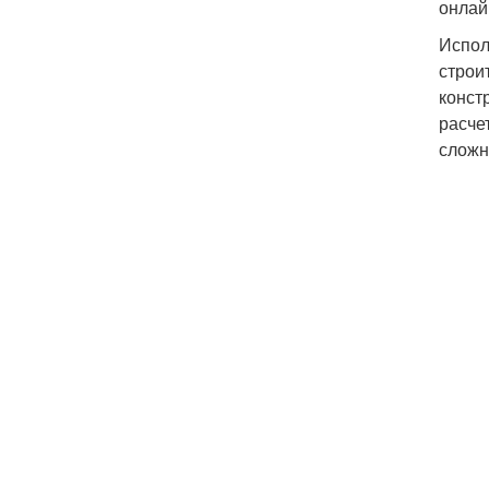
онлай
Испол
строи
конст
расче
сложн