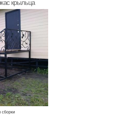
ркас крыльца
каркасу
кас для лавочки
я сборки