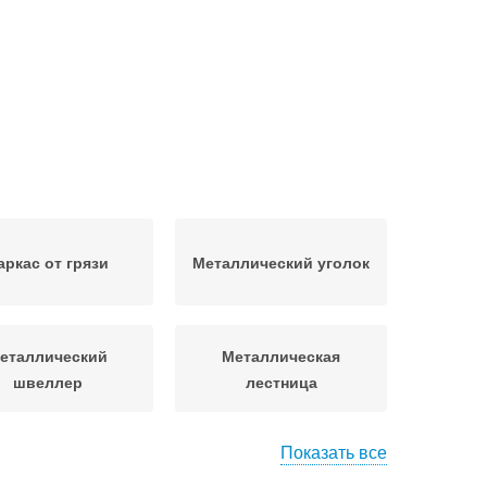
аркас от грязи
Металлический уголок
еталлический
Металлическая
швеллер
лестница
Показать все
оликарбонат к
Стальной каркас
еталлическому