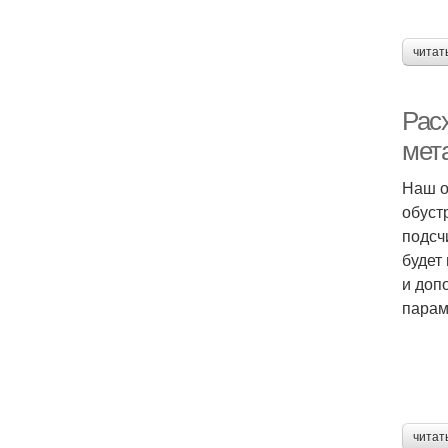
читат
Рас
мет
Наш о
обуст
подсч
будет
и доп
парам
читат