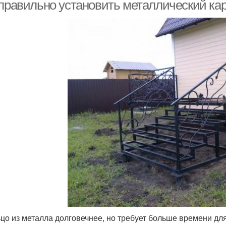
таллическом каркасе
 правильно установить металлический ка
Каркас для
Каркас для скамейки
Кар
таллический каркас
цо из металла долговечнее, но требует больше времени дл