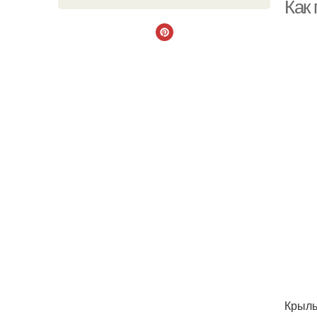
ме
Как
ме
Крыль