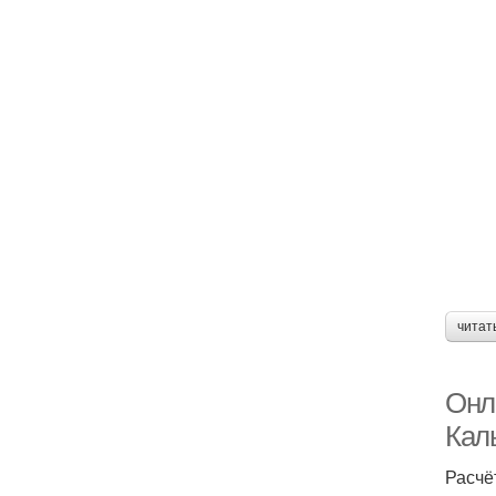
читат
Онл
Кал
Расчё