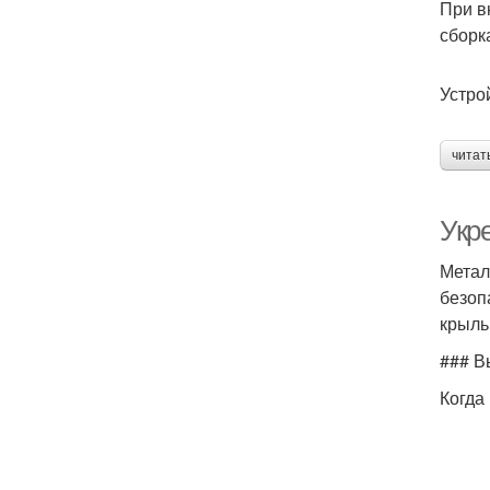
При в
сборк
Устро
читат
Укр
Метал
безоп
крыль
### В
Когда