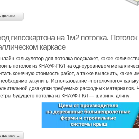
ь дальше →
ход гипсокартона на 1м2 потолка. Потоло
аллическом каркасе
нлайн калькулятор для потолка подскажет, какое количест
роить потолок из КНАУФ-ГКЛ на одноуровневом металличес
итать конечную стоимость работ, а также выяснить, какие
 необходимо закупить. Использование «потолочного» калькул
олнительной дозакупки требуемых расходных материалов. 
етры будущего потолка из КНАУФ-ГКЛ — ширину, длину.
ь дальше →