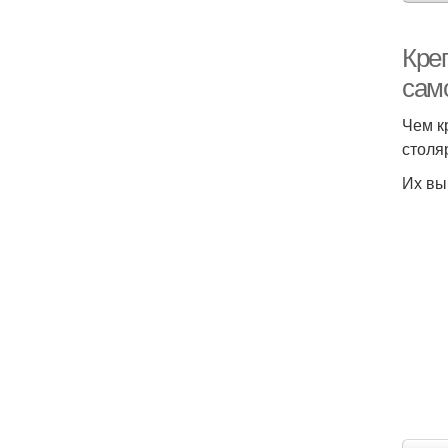
Кре
сам
Чем к
столя
Их вы