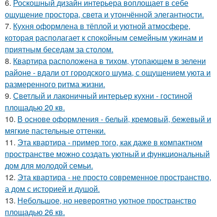
6.
Роскошный дизайн интерьера воплощает в себе
ощущение простора, света и утончённой элегантности.
7.
Кухня оформлена в тёплой и уютной атмосфере,
которая располагает к спокойным семейным ужинам и
приятным беседам за столом.
8.
Квартира расположена в тихом, утопающем в зелени
районе - вдали от городского шума, с ощущением уюта и
размеренного ритма жизни.
9.
Светлый и лаконичный интерьер кухни - гостиной
площадью 20 кв.
10.
В основе оформления - белый, кремовый, бежевый и
мягкие пастельные оттенки.
11.
Эта квартира - пример того, как даже в компактном
пространстве можно создать уютный и функциональный
дом для молодой семьи.
12.
Эта квартира - не просто современное пространство,
а дом с историей и душой.
13.
Небольшое, но невероятно уютное пространство
площадью 26 кв.