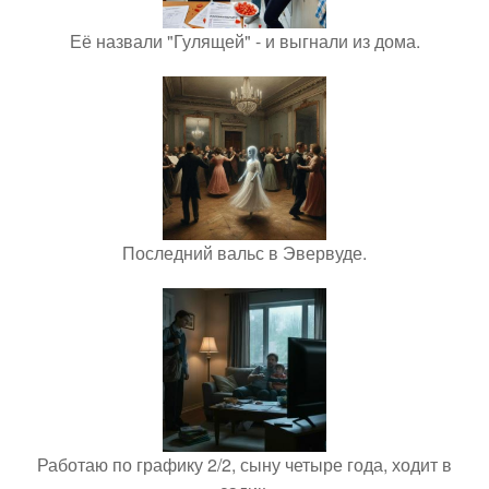
Её назвали "Гулящей" - и выгнали из дома.
Последний вальс в Эвервуде.
Работаю по графику 2/2, сыну четыре года, ходит в