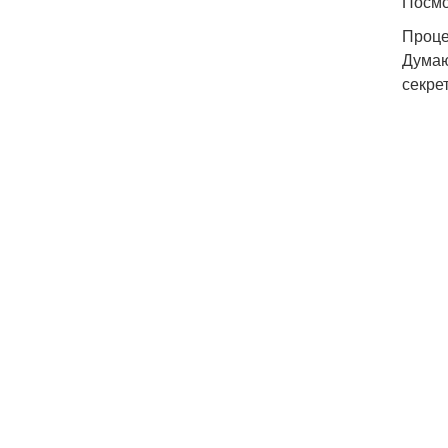
Посмо
Проце
Думаю
секре