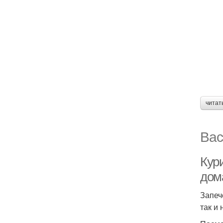
читат
Вас
Кури
дом
Запеч
так и