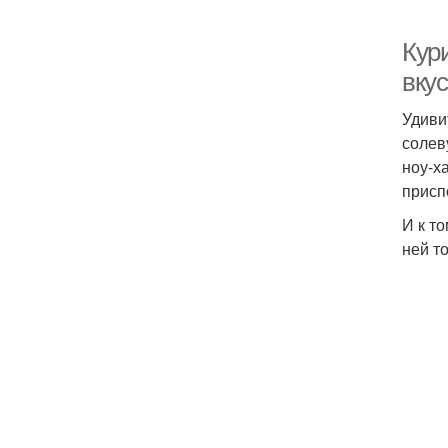
Кури
вку
Удиви
солев
ноу-х
присп
И к т
ней т