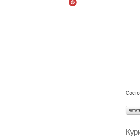
Состо
читат
Кури