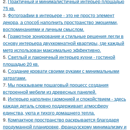
2.
Практичный и минималистичный интерьер площадью
75 кв.
3.
Фотографии в интерьере - это не просто элемент
декора, а способ наполнить пространство эмоциями,
воспоминаниями и личным смыслом.
4.
Грамотное зонирование и стильные решения легли в
основу интерьера двухкомнатной квартиры, где каждый
метр использован максимально эффективно.
5.
Светлый и лаконичный интерьер кухни - гостиной
площадью 20 кв.
6.
Создание кровати своими руками с минимальными
затратами.
7.
Мы показываем пошаговый процесс создания
встроенной мебели из древесных панелей.
8.
Интерьер наполнен гармонией и спокойствием - здесь
каждая деталь словно поддерживает атмосферу
единства, уюта и тихого домашнего тепла.
9.
Компактное пространство раскрывается благодаря
продуманной планировке, французскому минимализму и