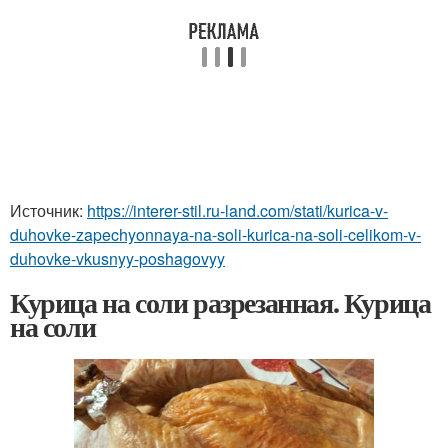
Источник:
https://interer-stil.ru-land.com/stati/kurica-v-
duhovke-zapechyonnaya-na-soli-kurica-na-soli-celikom-v-
duhovke-vkusnyy-poshagovyy
Курица на соли разрезанная. Курица
на соли