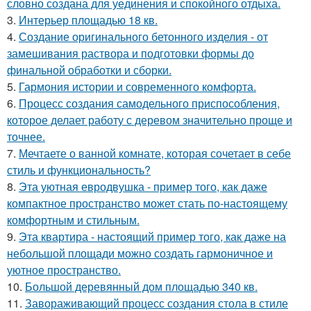
словно создана для уединения и спокойного отдыха.
3.
Интерьер площадью 18 кв.
4.
Создание оригинального бетонного изделия - от
замешивания раствора и подготовки формы до
финальной обработки и сборки.
5.
Гармония истории и современного комфорта.
6.
Процесс создания самодельного приспособления,
которое делает работу с деревом значительно проще и
точнее.
7.
Мечтаете о ванной комнате, которая сочетает в себе
стиль и функциональность?
8.
Эта уютная евродвушка - пример того, как даже
компактное пространство может стать по-настоящему
комфортным и стильным.
9.
Эта квартира - настоящий пример того, как даже на
небольшой площади можно создать гармоничное и
уютное пространство.
10.
Большой деревянный дом площадью 340 кв.
11.
Завораживающий процесс создания стола в стиле