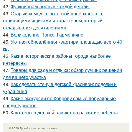
42.
Функциональность в каждой детали.
43.
Старый комод - с потёртой поверхностью,
скрипящими ящиками и характером, который
складывался десятилетиями.
44.
Великолепно. Тонко. Гармонично.
45.
Уютная обновлённая квартира площадью всего 40
кв.
46.
Какие исторические районы города наиболее
интересны
47.
Товары для сада и отдыха: обзор лучших решений
для вашего участка
48.
Как сделать стену в детской красивой: поделки и
украшения
49.
Какие экскурсии по Коврову самые популярные
среди туристов
50.
Как стены в детской влияют на развитие ребенка
© 2026 Дизайн / интерьер / стиль