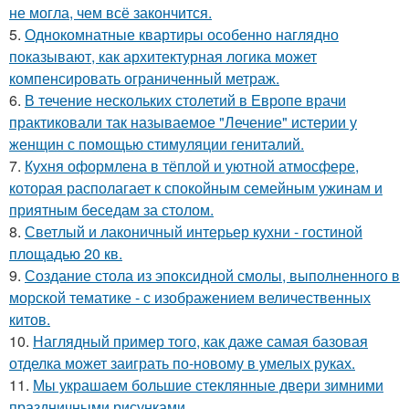
не могла, чем всё закончится.
5.
Однокомнатные квартиры особенно наглядно
показывают, как архитектурная логика может
компенсировать ограниченный метраж.
6.
В течение нескольких столетий в Европе врачи
практиковали так называемое "Лечение" истерии у
женщин с помощью стимуляции гениталий.
7.
Кухня оформлена в тёплой и уютной атмосфере,
которая располагает к спокойным семейным ужинам и
приятным беседам за столом.
8.
Светлый и лаконичный интерьер кухни - гостиной
площадью 20 кв.
9.
Создание стола из эпоксидной смолы, выполненного в
морской тематике - с изображением величественных
китов.
10.
Наглядный пример того, как даже самая базовая
отделка может заиграть по-новому в умелых руках.
11.
Мы украшаем большие стеклянные двери зимними
праздничными рисунками.