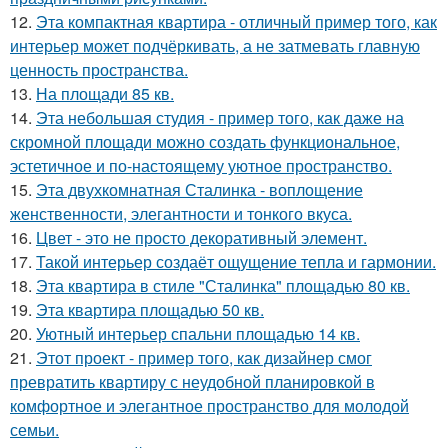
12.
Эта компактная квартира - отличный пример того, как
интерьер может подчёркивать, а не затмевать главную
ценность пространства.
13.
На площади 85 кв.
14.
Эта небольшая студия - пример того, как даже на
скромной площади можно создать функциональное,
эстетичное и по-настоящему уютное пространство.
15.
Эта двухкомнатная Сталинка - воплощение
женственности, элегантности и тонкого вкуса.
16.
Цвет - это не просто декоративный элемент.
17.
Такой интерьер создаёт ощущение тепла и гармонии.
18.
Эта квартира в стиле "Сталинка" площадью 80 кв.
19.
Эта квартира площадью 50 кв.
20.
Уютный интерьер спальни площадью 14 кв.
21.
Этот проект - пример того, как дизайнер смог
превратить квартиру с неудобной планировкой в
комфортное и элегантное пространство для молодой
семьи.