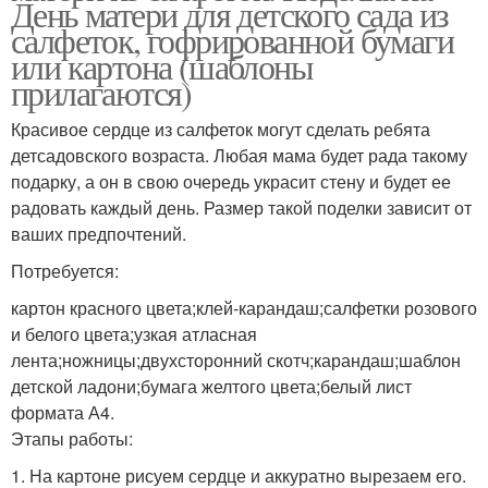
День матери для детского сада из
салфеток, гофрированной бумаги
или картона (шаблоны
прилагаются)
Красивое сердце из салфеток могут сделать ребята
детсадовского возраста. Любая мама будет рада такому
подарку, а он в свою очередь украсит стену и будет ее
радовать каждый день. Размер такой поделки зависит от
ваших предпочтений.
Потребуется:
картон красного цвета;клей-карандаш;салфетки розового
и белого цвета;узкая атласная
лента;ножницы;двухсторонний скотч;карандаш;шаблон
детской ладони;бумага желтого цвета;белый лист
формата А4.
Этапы работы:
1. На картоне рисуем сердце и аккуратно вырезаем его.