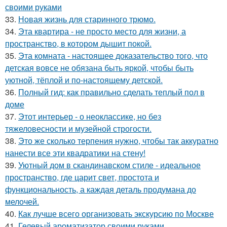
своими руками
33.
Новая жизнь для старинного трюмо.
34.
Эта квартира - не просто место для жизни, а
пространство, в котором дышит покой.
35.
Эта комната - настоящее доказательство того, что
детская вовсе не обязана быть яркой, чтобы быть
уютной, тёплой и по-настоящему детской.
36.
Полный гид: как правильно сделать теплый пол в
доме
37.
Этот интерьер - о неоклассике, но без
тяжеловесности и музейной строгости.
38.
Это же сколько терпения нужно, чтобы так аккуратно
нанести все эти квадратики на стену!
39.
Уютный дом в скандинавском стиле - идеальное
пространство, где царит свет, простота и
функциональность, а каждая деталь продумана до
мелочей.
40.
Как лучше всего организовать экскурсию по Москве
41.
Гелевый ароматизатор своими руками.