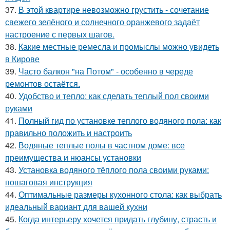
37.
В этой квартире невозможно грустить - сочетание
свежего зелёного и солнечного оранжевого задаёт
настроение с первых шагов.
38.
Какие местные ремесла и промыслы можно увидеть
в Кирове
39.
Часто балкон "на Потом" - особенно в череде
ремонтов остаётся.
40.
Удобство и тепло: как сделать теплый пол своими
руками
41.
Полный гид по установке теплого водяного пола: как
правильно положить и настроить
42.
Водяные теплые полы в частном доме: все
преимущества и нюансы установки
43.
Установка водяного тёплого пола своими руками:
пошаговая инструкция
44.
Оптимальные размеры кухонного стола: как выбрать
идеальный вариант для вашей кухни
45.
Когда интерьеру хочется придать глубину, страсть и