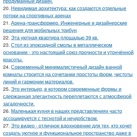
продуманный дизайн.
20.
Невидимая архитектура: как создаются отдельные
потоки на спортивных аренах
21.
Арена-трансформер. Инженерные и дизайнерские
решения для мобильных трибун
22.
Эта уютная квартира площадью 39 кв.
23.
Стол из эпоксидной смолы в металлическом
основании - это настоящий союз прочности и утончённой
красоты.
24.
Современный минималистичный дизайн ванной
комнаты строится на сочетании простоты форм, чистоты
линий и гармонии материалов.
25.
Это интерьер, в котором современные формы и
сдержанная элегантность переплетаются с атмосферой
загадочности.
26.
Маленькая кухня в наших представлениях часто
ассоциируется с теснотой и неудобством.
27.
Это видео - отличное вдохновение для тех, кто хочет
создать уютное и функциональное пространство даже в