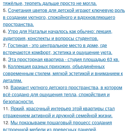
тяжёлые, терпеть дальше просто не могла.
5.
Сочетания цветов для детской играют ключевую роль
в создании уютного, спокойного и вдохновляющего
пространства.
6.
Утро для Натальи началось как обычно: лекция,
аудитория, конспекты и вопросы студентов.
7.
Гостиная - это центральное место в доме, где
встречаются комфорт, эстетика и ощущение уюта.
8.
Эта просторная квартира - студия площадью 63 кв.
9.
Коллекция разных прихожих, объединённых
современным стилем, мягкой эстетикой и вниманием к
деталям.
10.
Вариант уютного детского пространства, в котором
всё создано для ощущения тепла, спокойствия и
безопасности.
11.
Яркий, красочный интерьер этой квартиры стал
отражением активной и дружной семейной жизни.
12.
Мы показываем пошаговый процесс создания
встроенной мебели из древесных панелей.