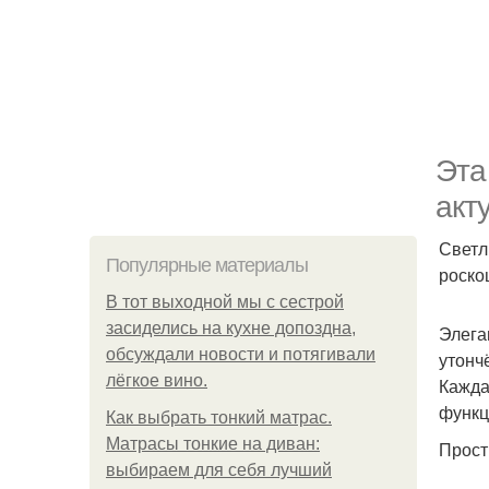
Эта
акт
Светл
Популярные материалы
роско
В тот выходной мы с сестрой
засиделись на кухне допоздна,
Элега
обсуждали новости и потягивали
утонч
лёгкое вино.
Кажда
функц
Как выбрать тонкий матрас.
Матрасы тонкие на диван:
Прост
выбираем для себя лучший