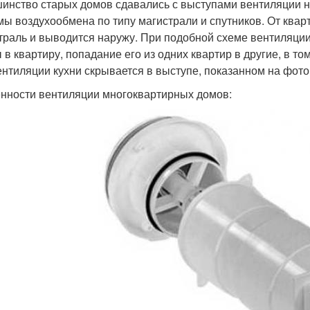
инство старых домов сдавались с выступами вентиляции 
мы воздухообмена по типу магистрали и спутников. От квар
траль и выводится наружу. При подобной схеме вентиляции
 в квартиру, попадание его из одних квартир в другие, в т
ентиляции кухни скрывается в выступе, показанном на фот
нности вентиляции многоквартирных домов: