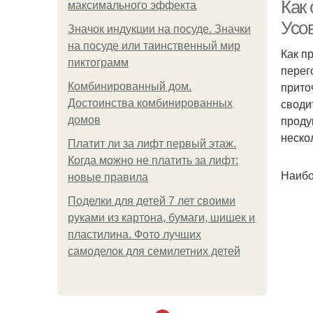
Как 
максимального эффекта
Усо
Значок индукции на посуде. Значки
на посуде или таинственный мир
Как п
пиктограмм
перег
прито
Комбинированный дом.
своди
Достоинства комбинированных
проду
домов
неско
Платит ли за лифт первый этаж.
Когда можно не платить за лифт:
Наибо
новые правила
Поделки для детей 7 лет своими
руками из картона, бумаги, шишек и
пластилина. Фото лучших
самоделок для семилетних детей