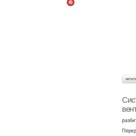
читат
Сис
вен
разби
Перед