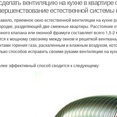
вытяжки
сделать вентиляцию на кухне в квартире
вершенствование естественной системы
равило, приемное окно естественной вентиляции на кухне р
ородке, разделяющей две смежные квартиры. Расстояние о
чного клапана или оконной фрамуги составляет всего 1,5-2 
тся к мощному сквозняку между окном и решеткой венткана
ктами горения газа, раскаленным и влажным воздухом, кот
лько способов исправить своими руками вентиляцию на кух
лее эффективный способ сводится к следующему: