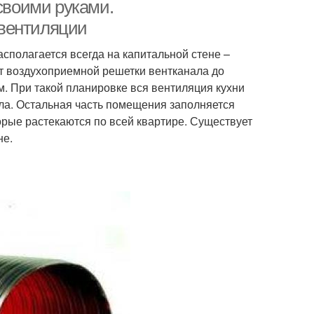
вентиляция
 своими руками.
 вентиляции
асполагается всегда на капитальной стене –
т воздухоприемной решетки вентканала до
м. При такой планировке вся вентиляция кухни
ла. Остальная часть помещения заполняется
орые растекаются по всей квартире. Существует
не.