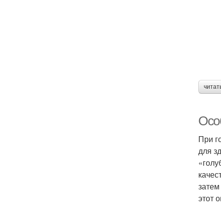
читат
Осо
При г
для з
«голу
качес
затем
этот 