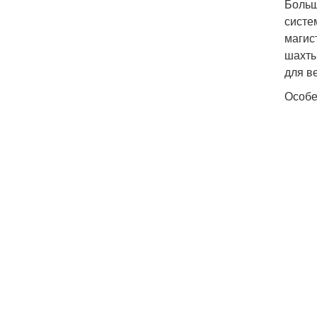
Больш
систе
магис
шахты
для в
Особе