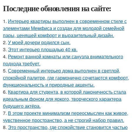
Последние обновления на сайте:
1.
Интерьер квартиры выполнен в современном стиле с
элементами Мемфиса и создан для молодой семейной
пары, ценящей комфорт и выразительный дизайн.
2.
У моей дочери родился сын.
3.
Этот интерьер площадью 40 кв.
4.
Ремонт ванной комнаты или санузла внимательного
подхода требует.
5.
Современный интерьер дома выполнен в светлой,
спокойной палитре, где гармонично сочетаются комфорт,
функциональность и природные акценты.
6.
Квартира для студента, в которой лаконичность стала
идеальным фоном для яркого, творческого характера
будущего актёра.
7.
В этом проекте минимализм переосмыслен как живое,
чувственное пространство, а не строгий набор правил.
8.
Это пространство, где спокойствие становится частью