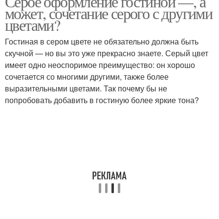
Серое оформление гостиной —, а
может, сочетание серого с другими
цветами?
Гостиная в сером цвете не обязательно должна быть
Спальня в серых тонах
Кухни в серых тонах
скучной — но вы это уже прекрасно знаете. Серый цвет
имеет одно неоспоримое преимущество: он хорошо
сочетается со многими другими, также более
выразительными цветами. Так почему бы не
Зал в сером цвете
попробовать добавить в гостиную более яркие тона?