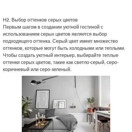
Квартиры в серых
H2. Выбор оттенков серых цветов
Серая мебель
тонах
Первым шагом в создании уютной гостиной с
использованием серых цветов является выбор
подходящего оттенка. Серый цвет имеет множество
оттенков, которые могут быть холодными или теплыми.
Серые стены
Серое оформление
Чтобы создать уютный интерьер, выбирайте теплые
оттенки серых цветов, такие как светло-серый, серо-
коричневый или серо-зеленый.
Интерьер в сером цвете
Серая спальня
Спальня в серых тонах