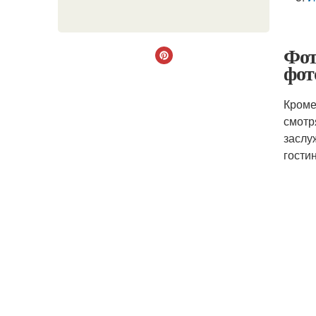
Фот
фот
Кроме
смотр
заслу
гости