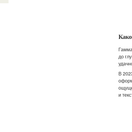
Како
Гамма
до гл
удачн
В 202
оформ
ощуще
и тек