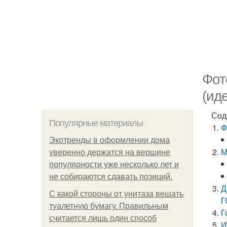
Фот
(ид
Сод
Популярные материалы
Ф
Экотренды в оформлении дома
М
уверенно держатся на вершине
популярности уже несколько лет и
не собираются сдавать позиций.
Д
С какой стороны от унитаза вешать
Г
туалетную бумагу. Правильным
Г
считается лишь один способ
И