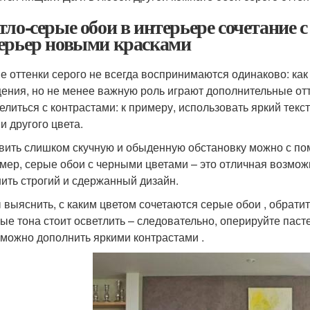
тло-серые обои в интерьере сочетание
ерьер новыми красками
е оттенки серого не всегда воспринимаются одинаково: как 
ения, но не менее важную роль играют дополнительные отт
елиться с контрастами: к примеру, использовать яркий тек
и другого цвета.
вить слишком скучную и обыденную обстановку можно с п
мер, серые обои с черными цветами – это отличная возможн
ить строгий и сдержанный дизайн.
 выяснить, с каким цветом сочетаются серые обои , обрат
ые тона стоит осветлить – следовательно, оперируйте паст
 можно дополнить яркими контрастами .