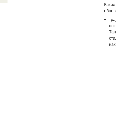
Какие
обоев 
тра
пос
Тан
сти
нак