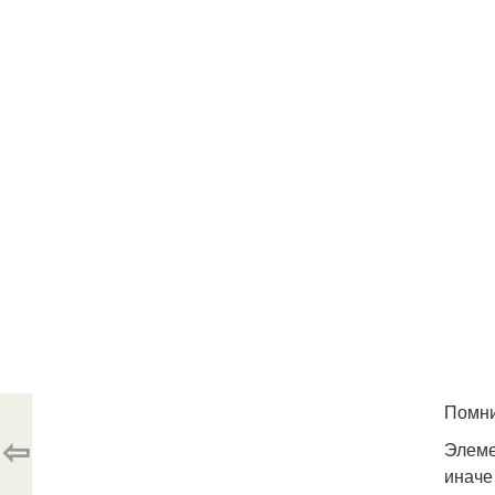
Помни
⇦
Элеме
иначе