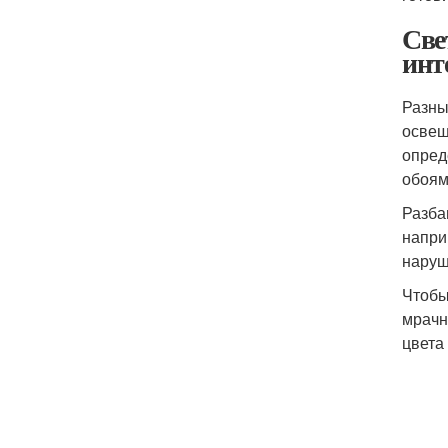
Све
инт
Разны
освещ
опред
обоям
Разба
напри
наруш
Чтобы
мрачн
цвета