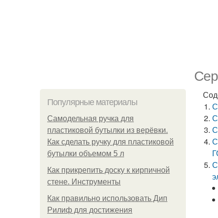
Сер
Сод
Популярные материалы
С
С
Самодельная ручка для
С
пластиковой бутылки из верёвки.
С
Как сделать ручку для пластиковой
Г
бутылки объемом 5 л
С
Как прикрепить доску к кирпичной
э
стене. Инструменты
Как правильно использовать Дип
Рилиф для достижения