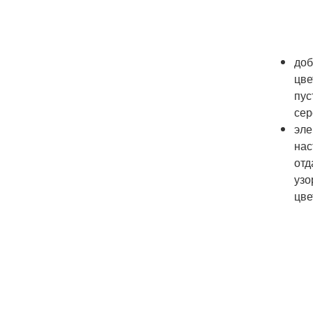
доб
цве
пус
сер
эле
нас
отд
узо
цве