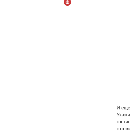
И еще
Ухажи
гости
готов