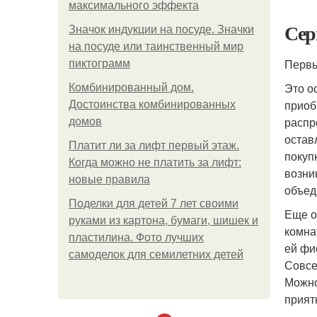
максимального эффекта
Сер
Значок индукции на посуде. Значки
на посуде или таинственный мир
Первы
пиктограмм
Это о
Комбинированный дом.
приоб
Достоинства комбинированных
распр
домов
остав
Платит ли за лифт первый этаж.
покуп
Когда можно не платить за лифт:
возни
новые правила
объед
Поделки для детей 7 лет своими
Еще о
руками из картона, бумаги, шишек и
комна
пластилина. Фото лучших
ей фи
самоделок для семилетних детей
Совсе
Можно
прият