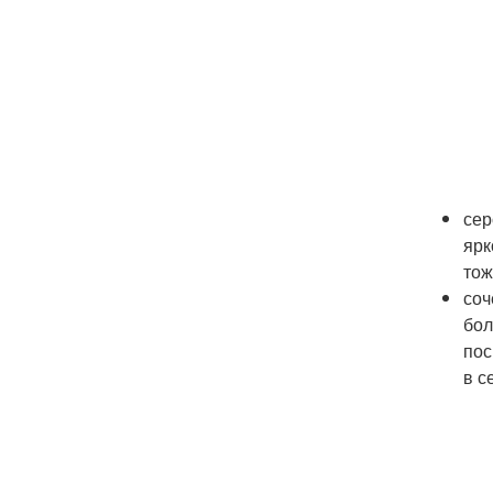
сер
ярк
тож
соч
бол
пос
в с