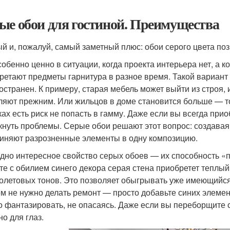
ые обои для гостиной. Преимущества
й и, пожалуй, самый заметный плюс: обои серого цвета по
собенно ценно в ситуации, когда проекта интерьера нет, а 
ретают предметы гарнитура в разное время. Такой вариан
остранен. К примеру, старая мебель может выйти из строя, 
ляют прежним. Или жильцов в доме становится больше — то
ках есть риск не попасть в гамму. Даже если вы всегда при
кнуть проблемы. Серые обои решают этот вопрос: создавая
иняют разрозненные элементы в одну композицию.
дно интересное свойство серых обоев — их способность «по
те с обилием синего декора серая стена приобретет теплый
олетовых тонов. Это позволяет обыгрывать уже имеющийся
м не нужно делать ремонт — просто добавьте синих элемен
 фантазировать, не опасаясь. Даже если вы переборщите с
но для глаз.