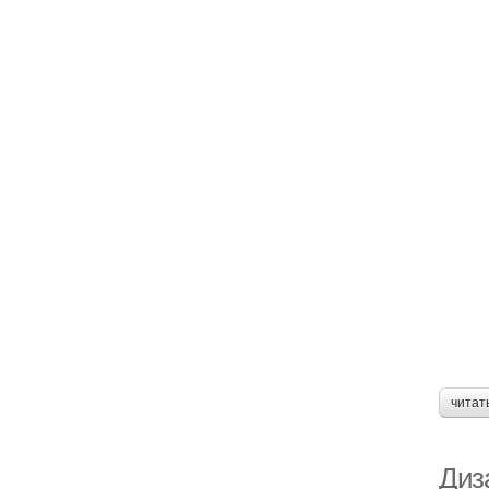
читат
Диза