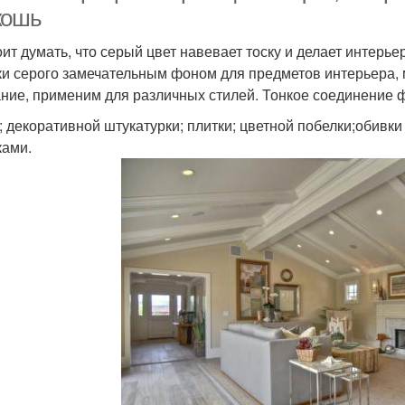
кошь
оит думать, что серый цвет навевает тоску и делает интерь
ки серого замечательным фоном для предметов интерьера, м
ние, применим для различных стилей. Тонкое соединение 
; декоративной штукатурки; плитки; цветной побелки;обивк
ками.