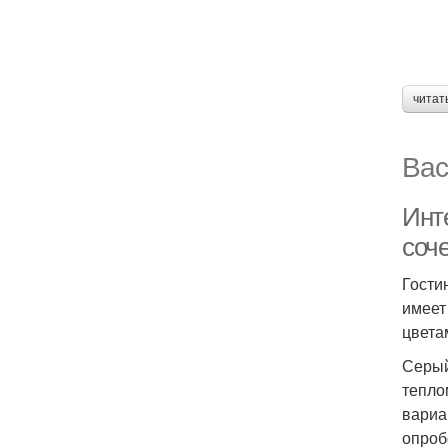
читат
Вас
Инт
соч
Гости
имеет
цвета
Серый
тепло
вариа
опроб