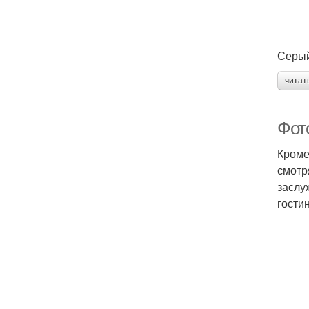
Серый
читат
Фото
Кроме
смотр
заслу
гости