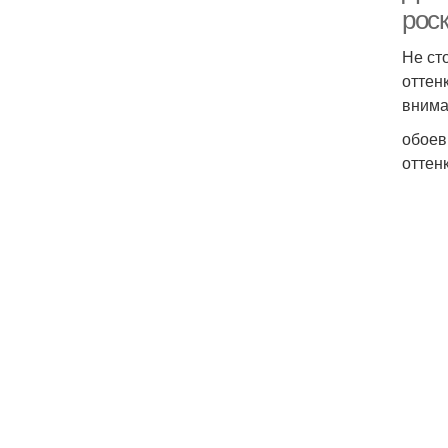
рос
Не ст
оттен
внима
обоев
оттен