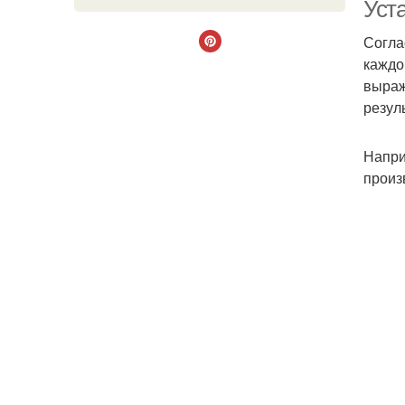
Уст
Согла
каждо
выраж
резуль
Напри
произ