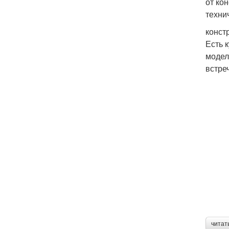
от ко
техни
конст
Есть 
модел
встре
читат