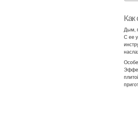
Как
Дым, 
С ее 
инстр
насла
Особе
Эффек
плито
приго