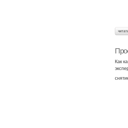
читат
Про
Как к
экспе
сняти