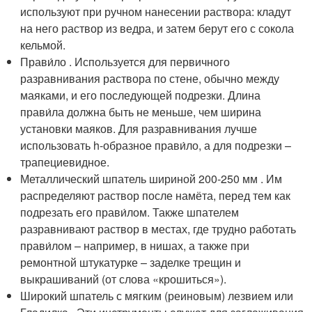
используют при ручном нанесении раствора: кладут
на него раствор из ведра, и затем берут его с сокола
кельмой.
Прави́ло . Используется для первичного
разравнивания раствора по стене, обычно между
маяками, и его последующей подрезки. Длина
прави́ла должна быть не меньше, чем ширина
установки маяков. Для разравнивания лучше
использовать h-образное прави́ло, а для подрезки –
трапециевидное.
Металлический шпатель шириной 200-250 мм . Им
распределяют раствор после намёта, перед тем как
подрезать его прави́лом. Также шпателем
разравнивают раствор в местах, где трудно работать
прави́лом – например, в нишах, а также при
ремонтной штукатурке – заделке трещин и
выкрашиваний (от слова «крошиться»).
Широкий шпатель с мягким (реиновым) лезвием или