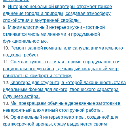
8.
Интерьер небольшой квартиры отражает тонкое
единение города и природы, создавая атмосферу
спокойствия и внутренней свободы.
9.
Минималистичный интерьер кухни - гостиной
отличается чистыми линиями и продуманной
функциональностью.
10.
Ремонт ванной комнаты или санузла внимательного
подхода требует.
11.
Светлая кухня - гостиная - пример продуманного и
рационального дизайна, где каждый квадратный метр
работает на комфорт и эстетику.
12.
Квартира для студента, в которой лаконичность стала
идеальным фоном для яркого, творческого характера
будущего актёра.
13.
Мы превращаем обычные деревянные заготовки в
невероятный шахматный стол ручной работы.
14.
Оригинальный интерьер квартиры, созданной для
краткосрочной аренды, сразу выделяется своим