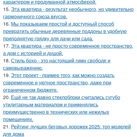
характером и продуманной атмосферой.
15.
Эта квартира - результат необычного, но удивительно
гармоничного союза вкусов.
16.
Мы показываем простой и доступный способ
превратить обычные деревянные поддоны в удобную
приподнятую грядку для дачи или сада.
17.
Эта квартира - не просто современное пространство,
а дом с историей и душой.
18.
Стиль бохо - это настоящий гимн свободе и
самовыражению.
19.
Этот проект - пример того, как можно создать
современное и уютное пространство, даже при
ограниченном бюджете.
20.
Ещё не так давно стеклоблоки считались сугубо
утилитарным материалом и применялись
преимущественно в технических или нежилых
помещениях.
21.
Рейтинг лучших беговых дорожек 2025: топ моделей
для дома