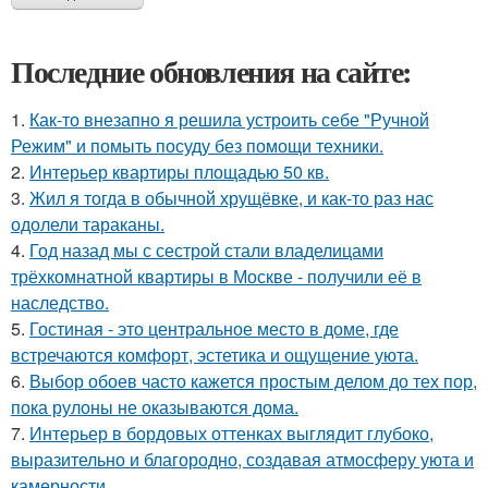
Последние обновления на сайте:
1.
Как-то внезапно я решила устроить себе "Ручной
Режим" и помыть посуду без помощи техники.
2.
Интерьер квартиры площадью 50 кв.
3.
Жил я тогда в обычной хрущёвке, и как-то раз нас
одолели тараканы.
4.
Год назад мы с сестрой стали владелицами
трёхкомнатной квартиры в Москве - получили её в
наследство.
5.
Гостиная - это центральное место в доме, где
встречаются комфорт, эстетика и ощущение уюта.
6.
Выбор обоев часто кажется простым делом до тех пор,
пока рулоны не оказываются дома.
7.
Интерьер в бордовых оттенках выглядит глубоко,
выразительно и благородно, создавая атмосферу уюта и
камерности.