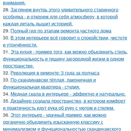
внимания.
28.
Заглянем внутрь этого удивительного старинного
особняка - и откроем для себя атмосферу, в которой
каждая деталь дышит историей.
29.
Полный гид по этапам ремонта частного дома
30.
В этом интерьере всё говорит о спокойствии, чистоте
и утончённости.
31.
Эта кухня - пример того, как можно объединить стиль,
функциональность и тишину загородной жизни в одном
пространстве.
32.
Революция в ремонте: 3 года за полчаса
33.
По-скандинавски тёплая, лаконичная и
функциональная квартира - студия.
34.
Медная скала в интерьере - эффектно и натурально.
35.
Дизайнер создала пространство, в котором комфорт
и практичность идут рука об руку с уютом и стилем.
36.
Этот интерьер - удачный пример, как можно
органично объединить изысканную классику с
минимализмом и функциональностью скандинавского