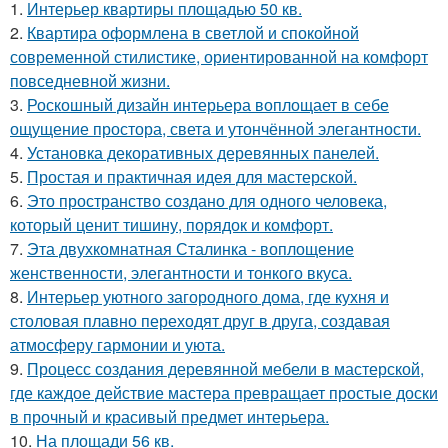
1.
Интерьер квартиры площадью 50 кв.
2.
Квартира оформлена в светлой и спокойной
современной стилистике, ориентированной на комфорт
повседневной жизни.
3.
Роскошный дизайн интерьера воплощает в себе
ощущение простора, света и утончённой элегантности.
4.
Установка декоративных деревянных панелей.
5.
Простая и практичная идея для мастерской.
6.
Это пространство создано для одного человека,
который ценит тишину, порядок и комфорт.
7.
Эта двухкомнатная Сталинка - воплощение
женственности, элегантности и тонкого вкуса.
8.
Интерьер уютного загородного дома, где кухня и
столовая плавно переходят друг в друга, создавая
атмосферу гармонии и уюта.
9.
Процесс создания деревянной мебели в мастерской,
где каждое действие мастера превращает простые доски
в прочный и красивый предмет интерьера.
10.
На площади 56 кв.