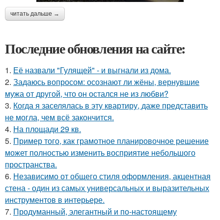
читать дальше →
Последние обновления на сайте:
1.
Её назвали "Гулящей" - и выгнали из дома.
2.
Задаюсь вопросом: осознают ли жёны, вернувшие
мужа от другой, что он остался не из любви?
3.
Когда я заселялась в эту квартиру, даже представить
не могла, чем всё закончится.
4.
На площади 29 кв.
5.
Пример того, как грамотное планировочное решение
может полностью изменить восприятие небольшого
пространства.
6.
Независимо от общего стиля оформления, акцентная
стена - один из самых универсальных и выразительных
инструментов в интерьере.
7.
Продуманный, элегантный и по-настоящему