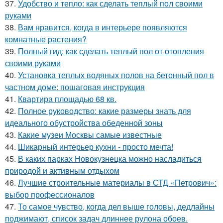
37.
Удобство и тепло: как сделать теплый пол своими
руками
38.
Вам нравится, когда в интерьере появляются
комнатные растения?
39.
Полный гид: как сделать теплый пол от отопления
своими руками
40.
Установка теплых водяных полов на бетонный пол в
частном доме: пошаговая инструкция
41.
Квартира площадью 68 кв.
42.
Полное руководство: какие размеры знать для
идеального обустройства обеденной зоны
43.
Какие музеи Москвы самые известные
44.
Шикарный интерьер кухни - просто мечта!
45.
В каких парках Новокузнецка можно насладиться
природой и активным отдыхом
46.
Лучшие строительные материалы в СТД «Петрович»:
выбор профессионалов
47.
То самое чувство, когда дел выше головы, дедлайны
поджимают, список задач длиннее рулона обоев.