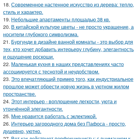
18.
Современное настенное искусство из дерева: тепло,
стиль и характер.
19.
Небольшие апартаменты площадью 38 кв.
20.
В китайской культуре цветы - не просто украшение, а
носители глубокого символизма.
21.
Бургунди в дизайне ванной комнаты - это выбор для
тех, кто хочет добавить интерьеру глубину, элегантность
и ощущение роскоши.
22.
Маленькая кухня в наших представлениях часто
ассоциируется с теснотой и неудобством.
23.
Это впечатляющий пример того, как индустриальное
прошлое может обрести новую жизнь в уютном жилом
пространстве.
24.
Этот интерьер - воплощение легкости, уюта и
утончённой элегантности.
25.
Мне нравится работать с эклектикой.
26.
Интерьер загородного дома без Пафоса - просто,
душевно, уютно.
27.
Вот как действуют перфекционисты: с вниманием к