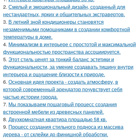
2.
Смелый и эмоциональный дизайн, созданный для
нестандартных, ярких и общительных экстравертов.
3.
В летний зной кондиционеры становятся
незаменимыми помощниками в создании комфортной
температуры в доме.
4.
Минимализм в интерьере с простотой и максимальной
функциональностью пространства ассоциируется.
5.
Этот стиль ценят за тонкий баланс эстетики и
функциональности, за умение создавать тишину внутри
интерьера и ощущение близости к природе.
6.
Основная идея проекта - создать атмосферу, в
которой современный арендатор почувствует себя
частью истории города.
7.
Мы показываем пошаговый процесс создания
встроенной мебели из древесных панелей.
8.
Двухкомнатная квартира площадью 58 кв.
9.
Процесс создания стильного подноса из массива
дерева - от склейки до финишной обработки.