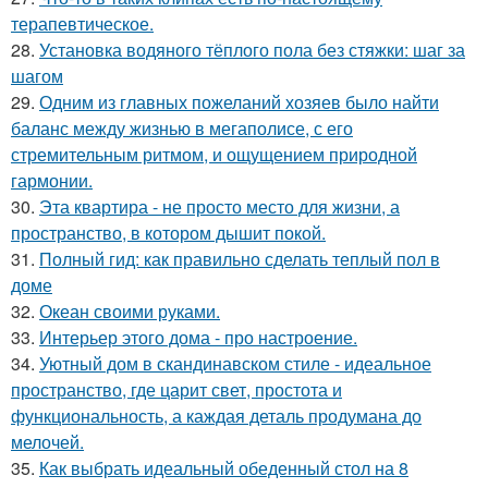
терапевтическое.
28.
Установка водяного тёплого пола без стяжки: шаг за
шагом
29.
Одним из главных пожеланий хозяев было найти
баланс между жизнью в мегаполисе, с его
стремительным ритмом, и ощущением природной
гармонии.
30.
Эта квартира - не просто место для жизни, а
пространство, в котором дышит покой.
31.
Полный гид: как правильно сделать теплый пол в
доме
32.
Океан своими руками.
33.
Интерьер этого дома - про настроение.
34.
Уютный дом в скандинавском стиле - идеальное
пространство, где царит свет, простота и
функциональность, а каждая деталь продумана до
мелочей.
35.
Как выбрать идеальный обеденный стол на 8