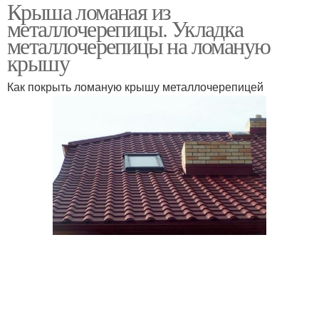
Крыша ломаная из
Мансарда с ломаной
Ломаная мансарда
металлочерепицы. Укладка
крышей
металлочерепицы на ломаную
крышу
Мансарды с ломаной
Как покрыть ломаную крышу металлочерепицей
Крыша из профнастила
крышей
Лестница для ломаной
Лестница для крыши
крыши