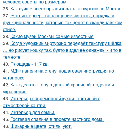
человек: советы по размерам
36.
Как лучше всего организовать экскурсию по Москве
37.
Этот интерьер - воплощение чистоты, порядка и
функциональности, которые так ценят в скандинавском
стиле.
38.
Какие музеи Москвы самые известные
39.
Когда художник виртуозно передаёт текстуру шёлка
… но рисует кошку так, будто видел её однажды - и то в
темноте.
40.
Площадь - 117 кв.
41.
МДФ панели на стену: пошаговая инструкция по
установке
42.
Как сделать стену в детской красивой: поделки и
украшения
43.
Интерьер современной кухни - гостиной с
атмосферой кантри.
44.
Интерьер для семьи.
45.
Гостевая спальня в проекте частного дома.
46.
Шикарные цвета, стиль, уют.