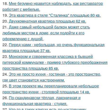
18.
Мне безумно нравится наблюдать, как реставратор
работает с мебелью.
19.
Эта квартира в стиле "Сталинка" площадью 80 кв.
20.
Двухкомнатная квартира площадью 62 кв.
21.
Даже самый небольшой балкон может стать
любимым местом в доме, если подойти к его
оформлению с душой.
22.
Перед нами - небольшая, но очень функциональная
квартира площадью 37 кв.
23.
Монохром и современная классика в бывшей
питерской коммуналке - пример глубокого преображения
пространства площадью 85 кв.
24.
Это не просто кухня - гостиная - это пространство,
где цвет становится настроением.
25.
В этом проекте мы перепланировали небольшое
пространство кухни - столовой площадью 14 кв.
26.
По-скандинавски тёплая, лаконичная и
функциональная квартира - студия.
27.
Что-то в таких клипах есть по-настоящему