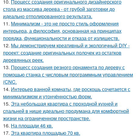
10.
Процесс создания оригинального дизайнерского
стола из массива дерева - от грубой заготовки до
идеально отполированного результата.
11.
Минимализм - это не просто стиль оформления
интерьера, а философия, основанная на принципах
порядка, функциональности и отказа от излишеств.
12.
Мы демонстрируем креативный и экологичный DIY -
проект: создание оригинальных полочек из остатков
деревянных реек.
13.
Процесс создания резного орнамента по дереву с
помощью станка с числовым программным управлением
(CNC.
14.
Интерьер ванной комнаты, где роскошь сочетается с
минимализмом и утончённостью форм.
15.
Эта небольшая квартира с проходной кухней и
спальней в нише идеально продумана для комфортной
жизни на ограниченном пространстве.
16.
На площади 46 кв.
17.
Эта квартира площадью 70 кв.