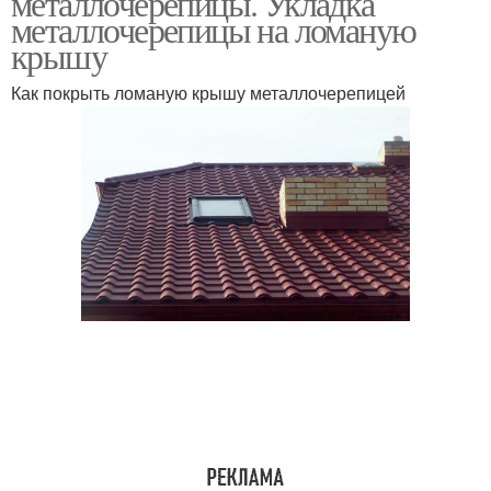
металлочерепицы. Укладка
металлочерепицы на ломаную
крышу
Мансарды с ломаной
Как покрыть ломаную крышу металлочерепицей
Крыша из профнастила
крышей
Лестница для ломаной
Лестница для крыши
крыши