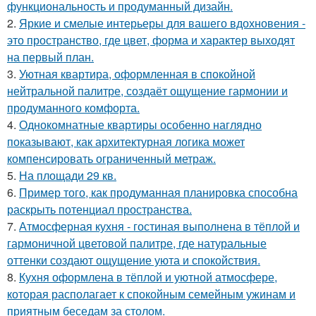
функциональность и продуманный дизайн.
2.
Яркие и смелые интерьеры для вашего вдохновения -
это пространство, где цвет, форма и характер выходят
на первый план.
3.
Уютная квартира, оформленная в спокойной
нейтральной палитре, создаёт ощущение гармонии и
продуманного комфорта.
4.
Однокомнатные квартиры особенно наглядно
показывают, как архитектурная логика может
компенсировать ограниченный метраж.
5.
На площади 29 кв.
6.
Пример того, как продуманная планировка способна
раскрыть потенциал пространства.
7.
Атмосферная кухня - гостиная выполнена в тёплой и
гармоничной цветовой палитре, где натуральные
оттенки создают ощущение уюта и спокойствия.
8.
Кухня оформлена в тёплой и уютной атмосфере,
которая располагает к спокойным семейным ужинам и
приятным беседам за столом.