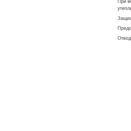
При м
утепл
Защищ
Предо
Отвод