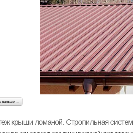
ь дальше →
теж крыши ломаной. Стропильная систе
ивидуальном строительстве дом с мансардой часто строят с