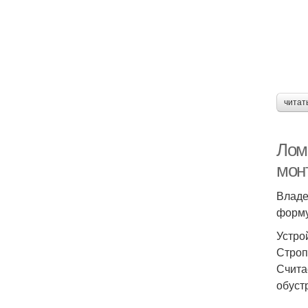
читат
Лом
мон
Владе
форму
Устро
Строп
Счита
обуст