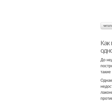
читат
Как
одн
До не
постр
такие
Однак
недос
лакон
проти