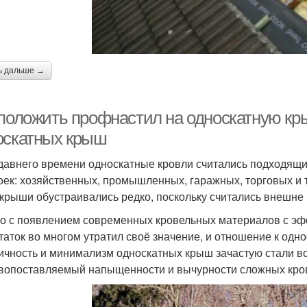
ь дальше →
 положить профнастил на односкатную кр
оскатных крыш
давнего времени односкатные кровли считались подходящ
оек: хозяйственных, промышленных, гаражных, торговых и т.
 крыши обустраивались редко, поскольку считались внешн
о с появлением современных кровельных материалов с э
таток во многом утратил своё значение, и отношение к одн
ичность и минимализм односкатных крыш зачастую стали в
вопоставляемый напыщенности и вычурности сложных кро