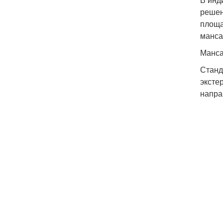
решен
площа
манса
Манса
Станд
эксте
напра