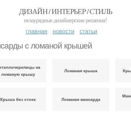
ДИЗАЙН / ИНТЕРЬЕР / СТИЛЬ
незаурядные дизайнерские решения!
главная
новости
статьи
сарды с ломаной крышей
еталлочерепицы на
Ломаная крыша
Кры
ломаную крышу
Ман
Крыша без стоек
Ломаная мансарда
стница для ломаной
Лестница для крыши