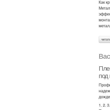
Как к
Метал
эффек
монта
метал
читат
Вас
Пле
под
Профн
надеж
дожде
1. 2. 