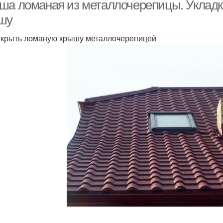
крыши
ша ломаная из металлочерепицы. Уклад
шу
окрыть ломаную крышу металлочерепицей