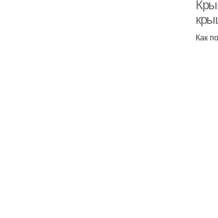
Кры
кры
Как п