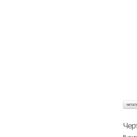
читат
Чер
В инд