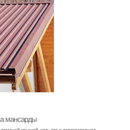
ма мансарды
 ломаной крышей, хоть это и дорогостоящее